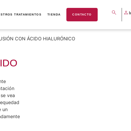
I
ESTROS TRATAMIENTOS
TIENDA
CONTACTO
USIÓN CON ÁCIDO HIALURÓNICO
IDO
nte
atación
 se vea
 sequedad
e un
undamente