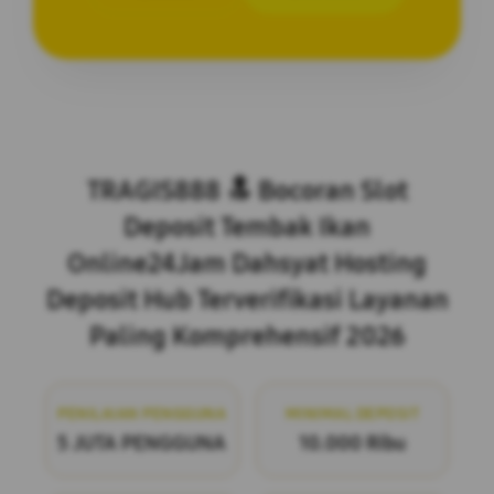
Layer Popup Close
TRAGIS888 🔝 Bocoran Slot
Deposit Tembak Ikan
Online24Jam Dahsyat Hosting
Deposit Hub Terverifikasi Layanan
Paling Komprehensif 2026
PENILAIAN PENGGUNA
MINIMAL DEPOSIT
5 JUTA PENGGUNA
10.000 Ribu