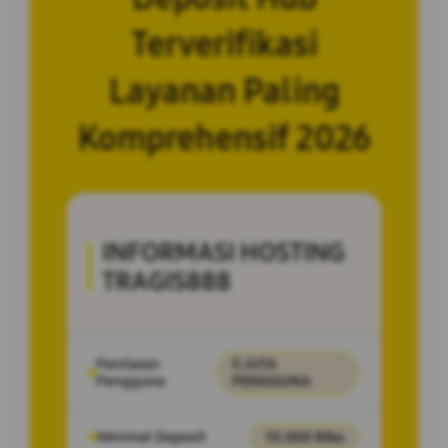
Terverifikasi
Layanan Paling
Komprehensif 2026
INFORMASI HOSTING
TRAGIS888
Penilaian
5 JUTA
Pengguna
PENGGUNA
Minimal Deposit
10.000 Ribu