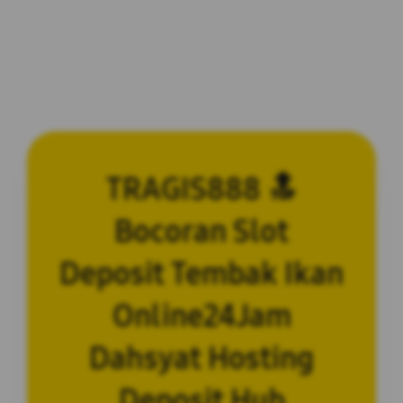
TRAGIS888 🔝
Bocoran Slot
Deposit Tembak Ikan
Online24Jam
Dahsyat Hosting
Deposit Hub