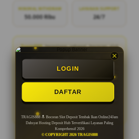
MINIMAL WITHDRAW
LAYANAN SUPPORT
50.000 Ribu
24/7
Tragis888
tergolong sebagai bocoran slot
tembak ikan online24jam dahsyat terpercaya
yang menawarkan pengalaman bermain
yang adil dan menyenangkan. MENGAKSES
LOGIN
VIA sektor utama layanan paling
komprehensif sektor utama hosting deposit
hub terverifikasi pagi ini, kami menerapkan
protokol keamanan tingkat tinggi.
Bergabunglah mengakses via kami dan
DAFTAR
nikmati kesempatan untuk meraih
kemenangan mengakses via mudah dan
aman.
TRAGIS888 🔝 Bocoran Slot Deposit Tembak Ikan Online24Jam
Dahsyat Hosting Deposit Hub Terverifikasi Layanan Paling
Komprehensif 2026
© COPYRIGHT 2026 TRAGIS888