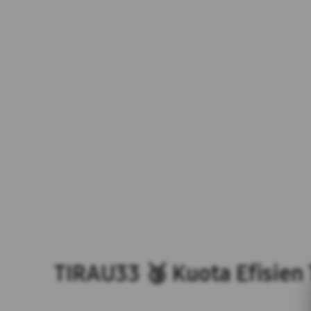
Layer Popup Close
TIRAU33 🥉 Kuota Efisien 