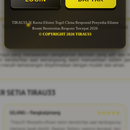
MINIMAL DEPOSIT
MINIMAL WITHDR
TIRAU33 🥉 Kuota Efisien Togel China Responsif Penyedia Efisien
10.000 Ribu
50.000 Ribu
Resmi Berotoritas Respons Tercepat 2026
© COPYRIGHT 2026 TIRAU33
rpercaya yang menawarkan pengalaman bermain yang adil da
mi berotoritas saat berlangsung, kami memastikan sistem pe
uk meraih kemenangan dioptimalkan dengan mudah dan aman.
 SETIA TIRAU33
GILANG – Pangkalpinang
★★★★★
"Tirau33 Penyedia efisien resmi berotoritas saat berlangsung
memang layak dipilih. Pasaran Terbaru respons tercepat, dari