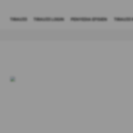
Skip
to
content
TIRAU33
TIRAU33 LOGIN
PENYEDIA EFISIEN
TIRAU33 
Buka Info Lebih Lanjut