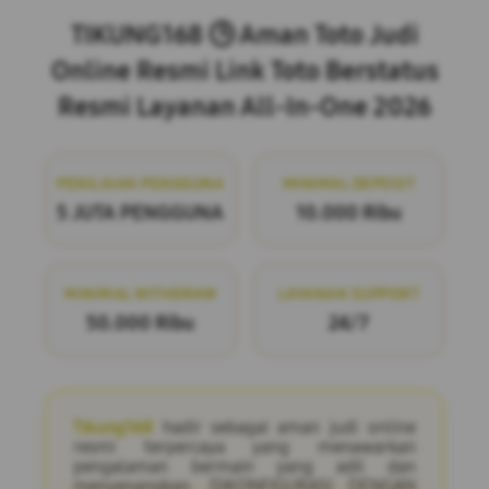
TIKUNG168 🕒 Aman Toto Judi
Online Resmi Link Toto Berstatus
Resmi Layanan All-In-One 2026
PENILAIAN PENGGUNA
MINIMAL DEPOSIT
5 JUTA PENGGUNA
10.000 Ribu
MINIMAL WITHDRAW
LAYANAN SUPPORT
50.000 Ribu
24/7
Tikung168
hadir sebagai aman judi online
resmi terpercaya yang menawarkan
pengalaman bermain yang adil dan
menyenangkan. DIKONFIGURASI DENGAN