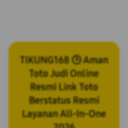
TIKUNG168 🕒 Aman
Toto Judi Online
Resmi Link Toto
Berstatus Resmi
Layanan All-In-One
2026