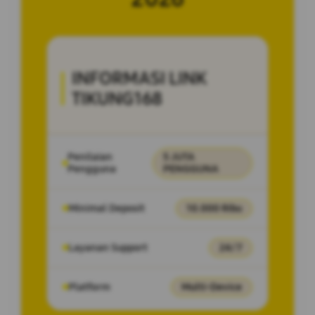
INFORMASI LINK
TIKUNG168
Penilaian
5 JUTA
Pengguna
PENGGUNA
Minimal Deposit
10.000 Ribu
Layanan Support
24/7
Platform
Multi-Device