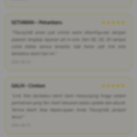
SETIAWAN – Pekanbaru
★★★★★
"Tikung168 aman judi online resmi dikonfigurasi dengan
pasaran lengkap layanan all-in-one. Dari 4D, 3D, 2D sampai
colok bebas semua tersedia. Gak heran jadi link toto
berstatus resmi hari ini."
2026-08-25
GALIH - Cirebon
★★★★★
"Link Toto berstatus resmi kami menjunjung tinggi sistem
permainan yang fair. Hasil keluaran selalu update dan akurat.
Terima Kasih Atas Kepercayaan Anda Tikung168, jackpot
terus!"
2026-08-19