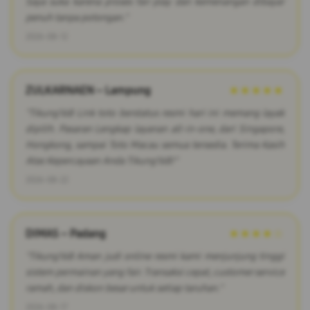
Saya suka karena proses fair play dan kemenangan dibayar
penuh tanpa potongan."
2026-08-12
ZULKARNAEN – Lampung
★★★★★
"Tikung168 Link toto berstatus resmi hari ini memang layak
dipilih. Pasaran Lengkap layanan all-in-one, dari Singapore,
Hongkong, sampai Toto Macau semua tersedia. Terima Kasih
Atas Kepercayaan Anda Tikung168!"
2026-08-22
DIMAS – Padang
★★★★☆
"Tikung168 Aman judi online resmi kami menjunjung tinggi
sistem permainan yang fair. Transaksi cepat, customer service
ramah, dan diskon besar untuk setiap taruhan."
2026-08-17