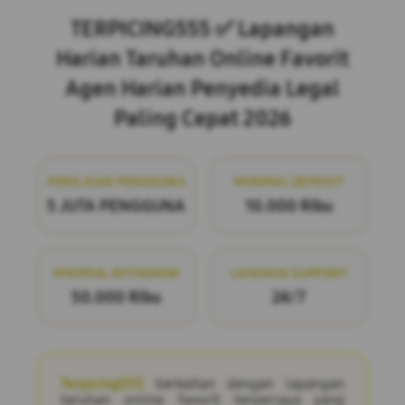
TERPICING555 ✅ Lapangan
Harian Taruhan Online Favorit
Agen Harian Penyedia Legal
Paling Cepat 2026
PENILAIAN PENGGUNA
MINIMAL DEPOSIT
5 JUTA PENGGUNA
10.000 Ribu
MINIMAL WITHDRAW
LAYANAN SUPPORT
50.000 Ribu
24/7
Terpicing555
berkaitan dengan lapangan
taruhan online favorit terpercaya yang