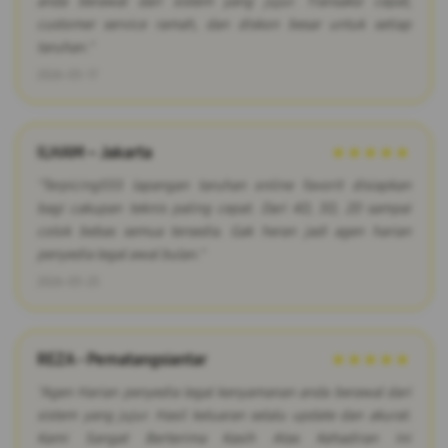
anda berawal dari sistem yang jujur. Transaksi cepat,
customer service ramah, dan diskon besar untuk setiap
taruhan."
2026-03-17
ILHAM – Jakarta
★★★★★
"Terpicing555 lapangan taruhan online favorit disiapkan
bagi cakupan teknis paling cepat. Dari 4D, 3D, 2D sampai
colok bebas semua tersedia. Gak heran jadi agen harian
penyedia legal awal bulan."
2026-03-25
REZA - Pematangsiantar
★★★★★
"Agen Harian penyedia legal kenyamanan anda berawal dari
sistem yang jujur. Hasil keluaran selalu update dan akurat.
Kami Sangat Berterima Kasih Atas Kehadiran Ini