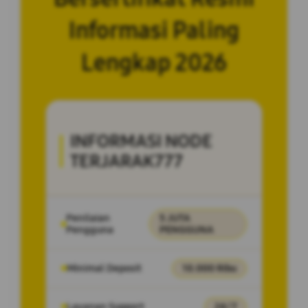
Informasi Paling
Lengkap 2026
INFORMASI NODE
TERJARAK777
Penilaian
5 JUTA
Pengguna
PENGGUNA
Minimal Deposit
10.000 Ribu
Layanan Support
24/7