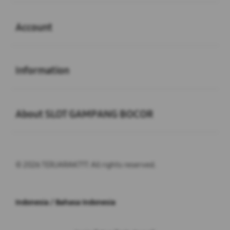
Buka
Account
Buka
Information
Buka
About SLOT GAMPANG BOCOR
© 2026 TERJARAK777. All rights reserved.
Indonesia / Bahasa Indonesia