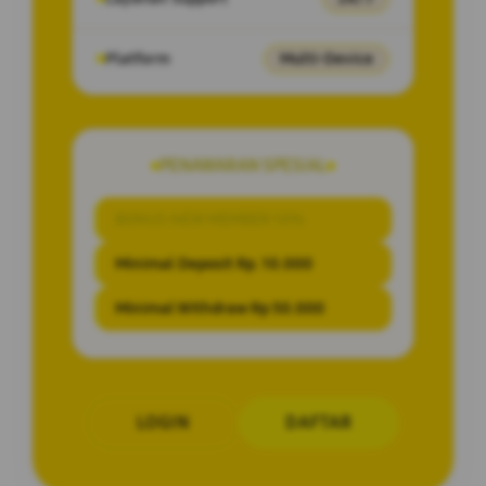
Platform
Multi-Device
PENAWARAN SPESIAL
BONUS NEW MEMBER 10%
Minimal Deposit Rp. 10.000
Minimal Withdraw Rp 50.000
LOGIN
DAFTAR