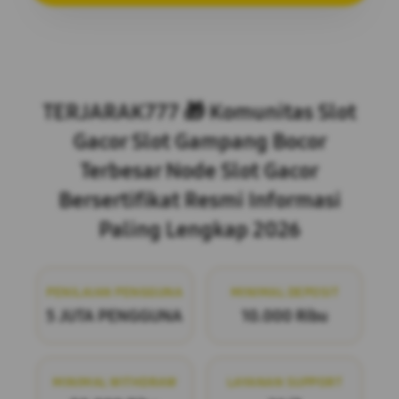
Layer Popup Close
TERJARAK777 🎁 Komunitas Slot
Gacor Slot Gampang Bocor
Terbesar Node Slot Gacor
Bersertifikat Resmi Informasi
Paling Lengkap 2026
PENILAIAN PENGGUNA
MINIMAL DEPOSIT
5 JUTA PENGGUNA
10.000 Ribu
MINIMAL WITHDRAW
LAYANAN SUPPORT