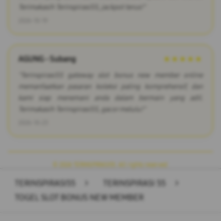
Terimakasih Terinspirasi55, jackpot terus!"
2026-10-19
AGUNG - Subang
★★★★★
"Terinspirasi55 gateway slot bonus new member online
memanfaatkan pasaran koleksi paling komprehensif, dan
kami siap menemani anda dalam bermain yang adil.
Terimakasih Terinspirasi55, gacor melulu!"
2026-10-23
© 2026 TERINSPIRASI55. All rights reserved.
TERINSPIRASI55
>
TERINSPIRASI 55
>
TOGEL SLOT BONUS NEW MEMBER