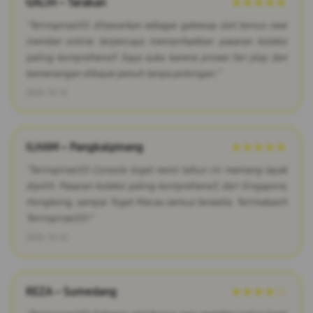
GALIH – Tarakan
★★★★★
"Terinspirasi55 ditawarkan sebagai gateway slot bonus new
member online terpercaya memanfaatkan pasaran koleksi
paling komprehensif. Saya suka karena proses fair play dan
kemenangan dibayar penuh tanpa potongan."
2026-10-12
ILHAM – Pangkalpinang
★★★★★
"Terinspirasi55 Console togel resmi tahun ini memang layak
dipilih. Pasaran koleksi paling komprehensif, dari Singapore,
Hongkong, sampai Togel Macau semua tersedia. Terimakasih
Terinspirasi55!"
2026-10-22
REZA – Sumedang
★★★★☆