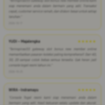
"Terinspirasi55 Gateway slot bonus new member online kami
siap menemani anda dalam bermain yang adil. Transaksi
cepat, customer service ramah, dan diskon besar untuk setiap
taruhan."
2026-10-17
YUDI – Majalengka
★★★★★
"Terinspirasi55 gateway slot bonus new member online
memanfaatkan pasaran koleksi paling komprehensif. Dari 4D,
3D, 2D sampai colok bebas semua tersedia. Gak heran jadi
console togel resmi tahun ini."
2026-10-25
WIRA - Indramayu
★★★★★
"Console Togel resmi kami siap menemani anda dalam
bermain yang adil. Hasil keluaran selalu update dan akurat.