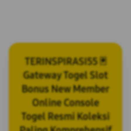
TERINSPIRASI55 🃏
Gateway Togel Slot
Bonus New Member
Online Console
Togel Resmi Koleksi
Paling Komprehensif