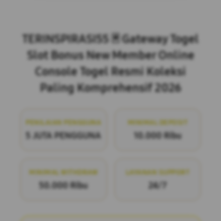
Layer Popup Close
TERINSPIRASI55 🃏 Gateway Togel
Slot Bonus New Member Online
Console Togel Resmi Koleksi
Paling Komprehensif 2026
PENILAIAN PENGGUNA
MINIMAL DEPOSIT
5 JUTA PENGGUNA
10.000 Ribu
MINIMAL WITHDRAW
LAYANAN SUPPORT
50.000 Ribu
24/7