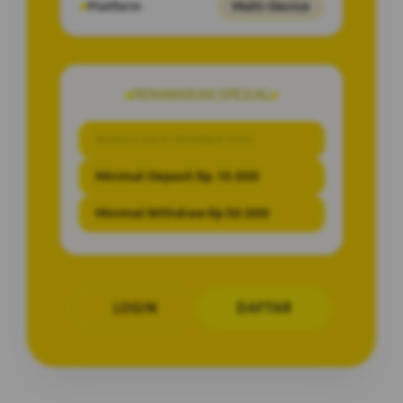
Platform
Multi-Device
PENAWARAN SPESIAL
BONUS NEW MEMBER 10%
Minimal Deposit Rp. 10.000
Minimal Withdraw Rp 50.000
LOGIN
DAFTAR