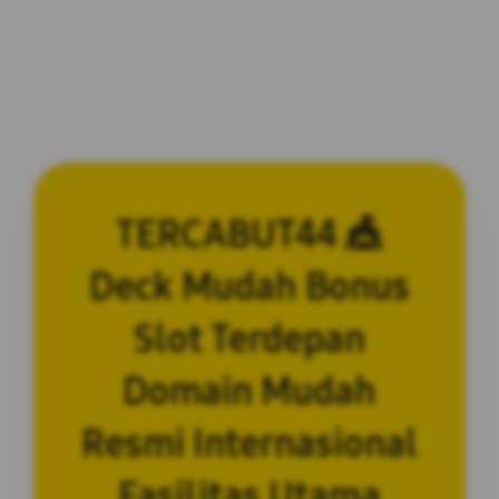
TERCABUT44 🎪
Deck Mudah Bonus
Slot Terdepan
Domain Mudah
Resmi Internasional
Fasilitas Utama