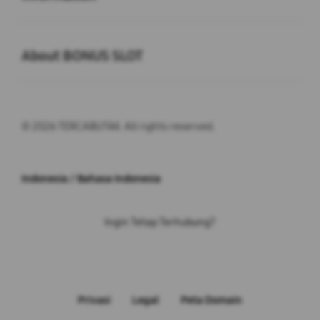
Buka
About BONUS SLOT
© 2026 TERCABUT44. All rights reserved.
Indonesia / Bahasa Indonesia
Ingin Tetap Terhubung?
Privasi
Legal
Peta Domain