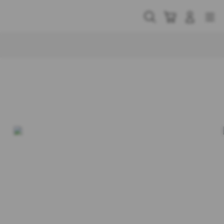
Skip
to
Cari
belalak44
Login
Navigation
content
Buka Info Lebih Lanjut