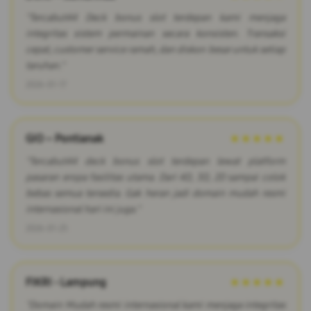
"Tercabut44 Deck bonus slot terdepan kami menjaga
integritas sistem permainan secara konsisten. Transaksi
cepat, customer service ramah, dan diskon besar untuk setiap
taruhan."
2026-01-17
GIO – Pontianak
★★★★★
"Tercabut44 deck bonus slot terdepan lewat platform
pasaran eropa fasilitas utama. Dari 4D, 3D, 2D sampai colok
bebas semua tersedia. Gak heran jadi domain mudah resmi
internasional hari ini juga."
2026-01-25
FIKRI - Lampung
★★★★★
"Domain Mudah resmi internasional kami menjaga integritas