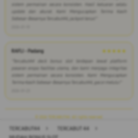
sistem permainan secara konsisten. Hasil keluaran selalu
update dan akurat. Kami Mengucapkan Terima Kasih
Sebesar-Besarnya Tercabut44, jackpot terus!"
2026-01-19
RAFLI - Padang
★★★★★
"Tercabut44 deck bonus slot terdepan lewat platform
pasaran eropa fasilitas utama, dan kami menjaga integritas
sistem permainan secara konsisten. Kami Mengucapkan
Terima Kasih Sebesar-Besarnya Tercabut44, gacor melulu!"
2026-01-23
© 2026 TERCABUT44. All rights reserved.
TERCABUT44
>
TERCABUT 44
>
MUDAH BONUS SLOT