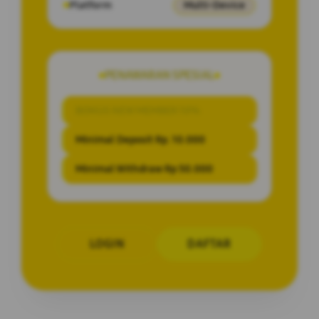
Platform
Multi-Device
PENAWARAN SPESIAL
BONUS NEW MEMBER 10%
Minimal Deposit Rp. 10.000
Minimal Withdraw Rp 50.000
LOGIN
DAFTAR