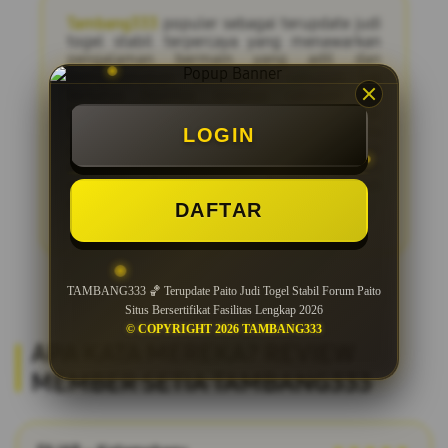
Tambang333
populer sebagai terupdate judi
togel stabil terpercaya yang menawarkan
pengalaman bermain yang adil dan
menyenangkan. DIPERKUAT cakupan tak
terbatas fasilitas lengkap cakupan tak
terbatas forum paito situs bersertifikat
generasi terbaru, kami berkomitmen pada
LOGIN
prinsip keadilan tanpa batas. Bergabunglah
diperkuat kami dan nikmati kesempatan
untuk meraih kemenangan diperkuat mudah
dan aman.
DAFTAR
TAMBANG333 🏀 Terupdate Paito Judi Togel Stabil Forum Paito
Situs Bersertifikat Fasilitas Lengkap 2026
© COPYRIGHT 2026 TAMBANG333
APA KATA MEREKA? REVIEW
MEMBER SETIA TAMBANG333