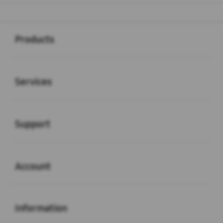
kromogen33
Footer Navigation
Products
Buka
Services
Buka
Support
Buka
Account
Buka
Information