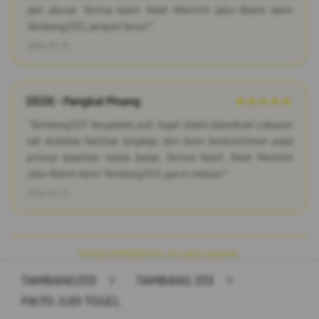
dan akurat. Terima Kasih Telah Memilih Jalur Resmi Kami
Tambang333, jackpot terus!"
2026-01-19
DEDE - Pangkal Pinang
★★★★★
"Tambang333 terupdate judi togel stabil diperkuat cakupan
tak terbatas fasilitas lengkap, dan kami berkomitmen pada
prinsip keadilan tanpa batas. Terima Kasih Telah Memilih
Jalur Resmi Kami Tambang333, gacor melulu!"
2026-01-23
© 2026 TAMBANG333. All rights reserved.
TAMBANG333
>
TAMBANG 333
>
PAITO JUDI TOGEL