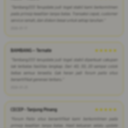
"Tambang333 Terupdate judi togel stabil kami berkomitmen
pada prinsip keadilan tanpa batas. Transaksi cepat, customer
service ramah, dan diskon besar untuk setiap taruhan."
2026-01-17
BAMBANG – Ternate
★★★★★
"Tambang333 terupdate judi togel stabil diperkuat cakupan
tak terbatas fasilitas lengkap. Dari 4D, 3D, 2D sampai colok
bebas semua tersedia. Gak heran jadi forum paito situs
bersertifikat generasi terbaru."
2026-01-25
CECEP - Tanjung Pinang
★★★★★
"Forum Paito situs bersertifikat kami berkomitmen pada
prinsip keadilan tanpa batas. Hasil keluaran selalu update