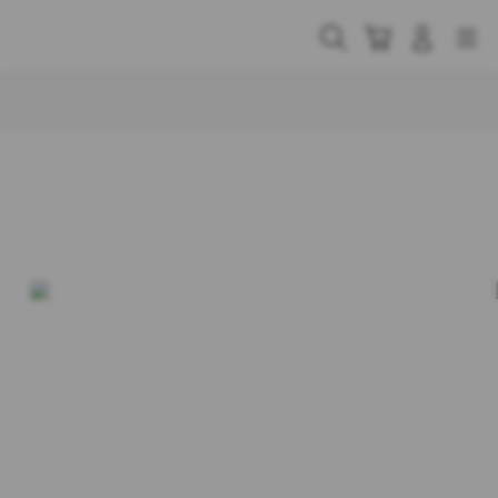
Skip
to
Cari
tekukur555
Login
Navigation
content
Buka Info Lebih Lanjut