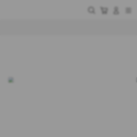
Skip
to
Cari
pemotret168
Login
Navigation
content
Buka Info Lebih Lanjut