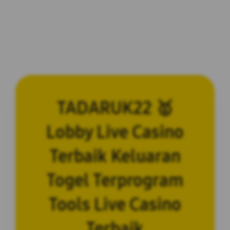
TADARUK22 🥇
Lobby Live Casino
Terbaik Keluaran
Togel Terprogram
Tools Live Casino
Terbaik