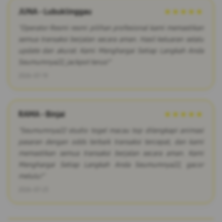
JUNA - Lubuklinggau
★★★★★
"Operator Resmi resmi pilihan profesional kami memastikan
semua transaksi berjalan secara aman. Hasil keluaran selalu
update dan akurat. Kami Menghargai Setiap Langkah Anda
Seumumnya22, jackpot terus!"
2026-07-19
RAMA - Binjai
★★★★★
"Seumumnya22 studio togel macau top dilengkapi animasi
pasaran dengan odds terbaik transaksi tercepat, dan kami
memastikan semua transaksi berjalan secara aman. Kami
Menghargai Setiap Langkah Anda Seumumnya22, gacor
melulu!"
2026-07-23