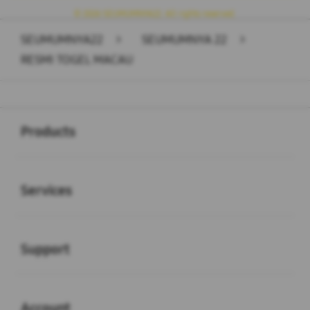
© 2026 SEUMUMNYA22. All rights reserved.
SEUMUMNYA22
>
SEUMUMNYA 22
>
RESMI TOGEL MACAU
hanjuang77
Footer Navigation
Products
Buka
Services
Buka
Support
Buka
Account