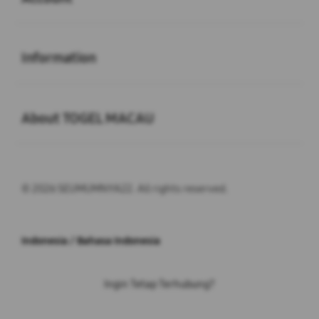
Buka
Information
Buka
About TOGEL MACAU
© 2026 SEUMUMNYA22. All rights reserved.
Indonesia / Bahasa Indonesia
Ingin Tetap Terhubung?