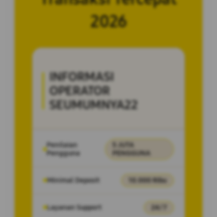
2026
INFORMASI
OPERATOR
SEUMUMNYA22
Penilaian
5 JUTA
Pengguna
PENGGUNA
Minimal Deposit
10.000 Ribu
Layanan Support
24/7