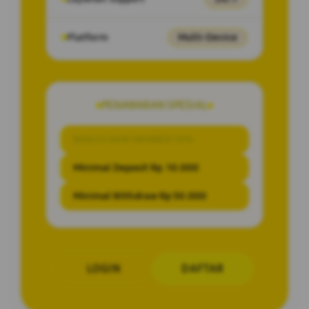
Platform
Multi-Device
PENAWARAN SPESIAL
BONUS NEW MEMBER 10%
Minimal Deposit Rp. 10.000
Minimal Withdraw Rp 50.000
LOGIN
DAFTAR