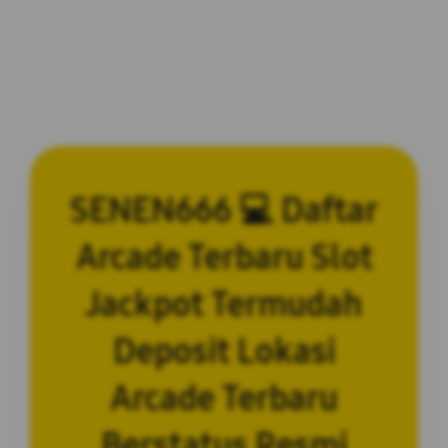
SENEN666 💻 Daftar
Arcade Terbaru Slot
Jackpot Termudah
Deposit Lokasi
Arcade Terbaru
Berstatus Resmi