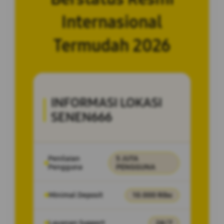
Internasional
Termudah 2026
INFORMASI LOKASI
SENEN666
Penilaian
5 JUTA
Pengguna
PENGGUNA
Minimal Deposit
10.000 Ribu
Layanan Support
24/7