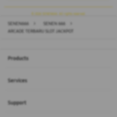
© 2026 SENEN666. All rights reserved.
SENEN666
>
SENEN 666
>
ARCADE TERBARU SLOT JACKPOT
mahkamah111
Footer Navigation
Products
Buka
Services
Buka
Support
Buka