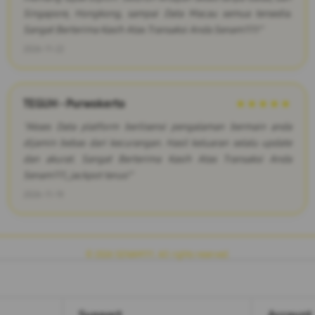
Singapore, Hongkong, sampai Data Macau semua tersedia.
Sangat Berterima Kasih Atas Transaksi Anda Senam111!"
2026-11-22
TEGUH - Purwokerto
★★★★★
"Akses Data platform berlisensi pengalaman bermain anda
dijamin bebas dari kecurangan. Hasil keluaran selalu update
dan akurat. Sangat Berterima Kasih Atas Transaksi Anda
Senam111, jackpot terus!"
2026-11-19
© 2026 SENAM111. All rights reserved.