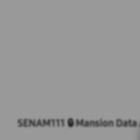
Layer Popup Close
SENAM111 🔒 Mansion Data A