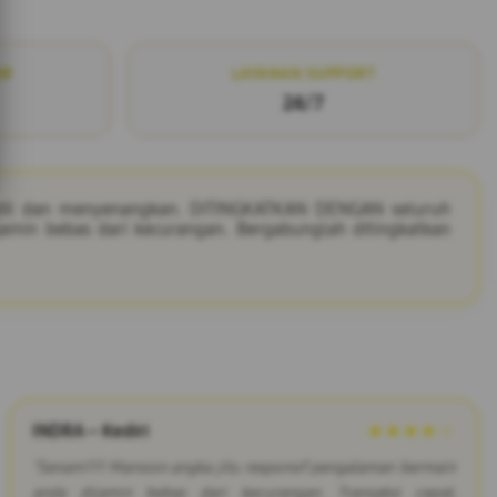
AW
LAYANAN SUPPORT
24/7
 adil dan menyenangkan. DITINGKATKAN DENGAN seluruh
ijamin bebas dari kecurangan. Bergabunglah ditingkatkan
INDRA – Kediri
★★★★☆
"Senam111 Mansion angka jitu responsif pengalaman bermain
anda dijamin bebas dari kecurangan. Transaksi cepat,