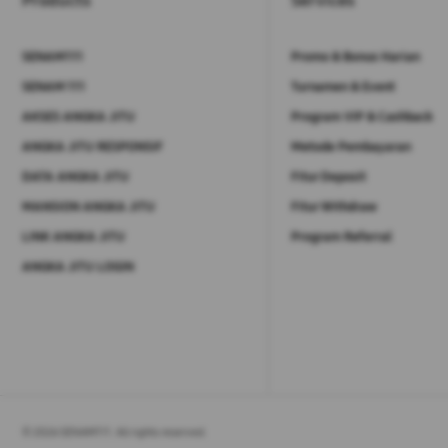
Products
Services
SENAM111
Promo & Bonus Harian
SENAM 111
Turnamen & Event
AKSES ANGKA JITU
Program VIP & Cashback
ANGKA JITU RESPONSIF
Metode Pembayaran
DATA ANGKA JITU
Fitur Deposit
MANSION ANGKA JITU
Fitur Withdraw
LINK ANGKA JITU
Program Referral
ANGKA JITU LOGIN
© 2026 SENAM111. All rights reserved.