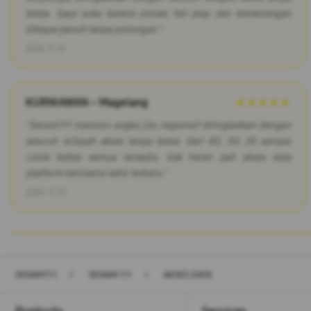
batas. Saya suka karena proses fair play dan kemenangan
dibayar penuh tanpa potongan."
2026-11-12
KURNIAWAN – Magelang
★★★★★
"Senam111 mansion angka jitu responsif ditingkatkan dengan
seluruh wilayah akses tanpa batas. Dari 4D, 3D, 2D sampai
colok bebas semua tersedia. Gak heran jadi akses data
platform berlisensi edisi terbaru."
2026-11-25
SENAM111
>
SENAM 111
>
AKSES DATA
Footer Navigation