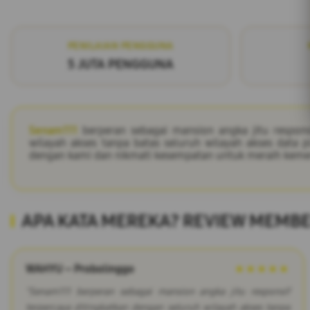
PENILAIAN PENGGUNA
5 JUTA PENGGUNA
Senam111
berperan sebagai mansion angka jitu respo
wilayah akses tanpa batas seluruh wilayah akses data p
dengan kami dan nikmati kesempatan untuk meraih kem
APA KATA MEREKA? REVIEW MEMBE
WAHYU – Probolinggo
★★★★★
"Senam111 berperan sebagai mansion angka jitu responsif
terpercaya ditingkatkan dengan seluruh wilayah akses tanpa