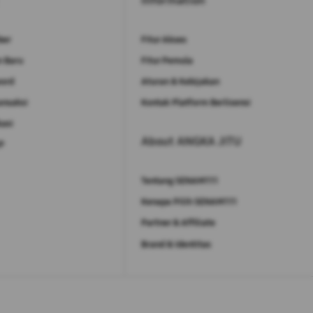
Information
ber
Fitur Akses
n Baru
Fitur Pemula
ord
Aturan & Kebijakan
ansaksi
Kontak Platform Berlisensi
kasi
About ANGKA JITU
P
Tentang SENAM111
Kenapa Pilih SENAM111
Partner & Affiliate
Brand & Identitas