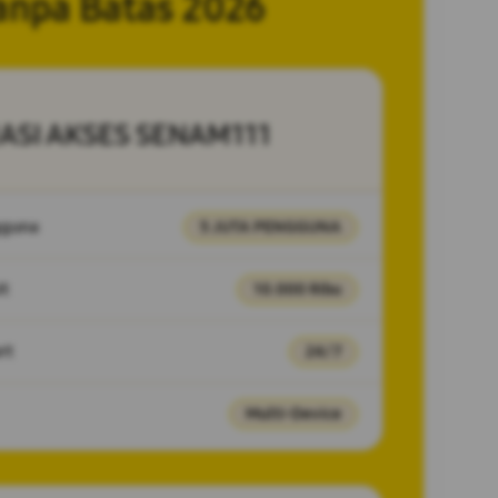
anpa Batas 2026
ASI AKSES SENAM111
gguna
5 JUTA PENGGUNA
it
10.000 Ribu
rt
24/7
Multi-Device