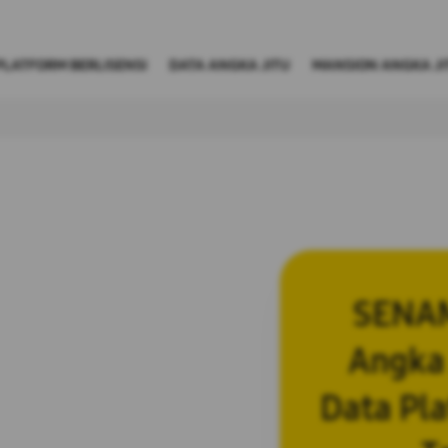
PLATFORM BERLISENSI
DATA ANGKA JITU
MANSION ANGKA JI
SENAM
Angka 
Data Pla