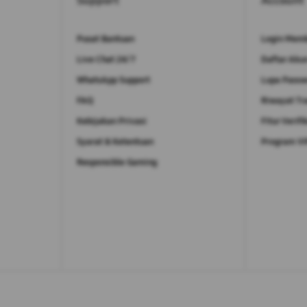
Support
Account
Pusat Bantuan
Login Mem
Live Chat 24/7
Daftar Aku
WhatsApp Support
Lupa Passw
FAQ
Riwayat Tr
Kebijakan Privasi
Fitur Verifi
Syarat & Ketentuan
Program VI
Responsible Gaming