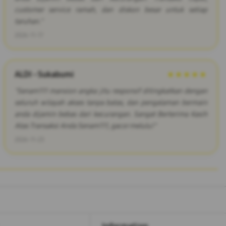
customer service ramah, dan diskon besar untuk setiap
taruhan."
2026-11-17
ALDI - Sukabumi
★★★★★
"Senam111 mansion angka jitu responsif ditingkatkan dengan
seluruh wilayah akses tanpa batas, dan pengalaman bermain
anda dijamin bebas dari kecurangan. Sangat Berterima Kasih
Atas Transaksi Anda Senam111, gacor melulu!"
2026-11-23