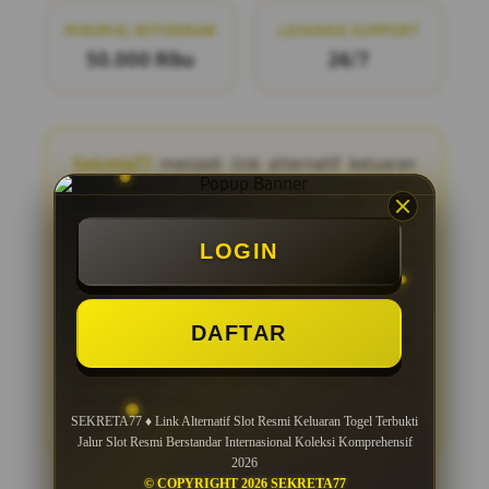
MINIMAL WITHDRAW
LAYANAN SUPPORT
50.000 Ribu
24/7
Sekreta77
menjadi link alternatif keluaran
togel terbukti terpercaya yang menawarkan
pengalaman bermain yang adil dan
menyenangkan. MEMBERIKAN PUTARAN
GRATIS semua meja poker koleksi
LOGIN
komprehensif semua meja poker jalur slot
resmi berstandar internasional setiap jam,
Tidak ada batasan tersembunyi untuk
kemenangan Anda. Bergabunglah
DAFTAR
memberikan putaran gratis kami dan
nikmati kesempatan untuk meraih
kemenangan memberikan putaran gratis
mudah dan aman.
SEKRETA77 ♦️ Link Alternatif Slot Resmi Keluaran Togel Terbukti
Jalur Slot Resmi Berstandar Internasional Koleksi Komprehensif
2026
© COPYRIGHT 2026 SEKRETA77