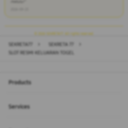
melulu!"
2026-09-23
© 2026 SEKRETA77. All rights reserved.
SEKRETA77
>
SEKRETA 77
>
SLOT RESMI KELUARAN TOGEL
kegugupan111
Footer Navigation
Products
Buka
Services
Buka