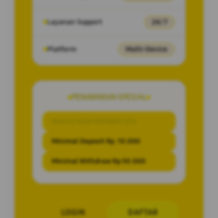
Layanan Support
24/7
Platform
Multi-Device
PENAWARAN SPESIAL
BONUS NEW MEMBER 10%
Minimal Deposit Rp. 10.000
Minimal Withdraw Rp 50.000
LOGIN
DAFTAR