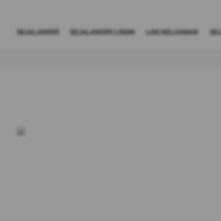
Skip
to
content
SEJALAN555
SEJALAN555 LOGIN
LOG KELUARAN
SE
Buka Info Lebih Lanjut