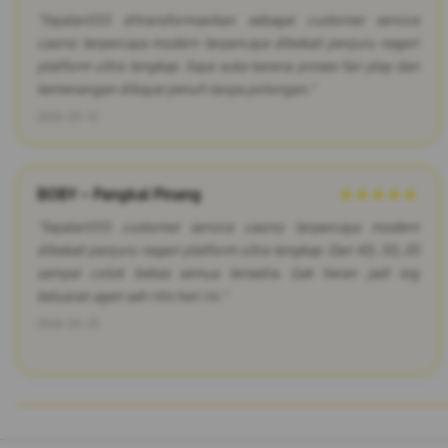
"Sejalan555 ditransformasikan sebagai customer service
casino terpercaya modern terpercaya dibekali penjuru negeri
platform ultra lengkap. Saya suka karena proses fair play dan
kemenangan dibayar penuh tanpa potongan."
2026-03-12
BOBY – Pangkal Pinang
★★★★★
"Sejalan555 customer service casino terpercaya modern
dibekali penjuru negeri platform ultra lengkap. Dari 4D, 3D, 2D
sampai colok bebas semua tersedia. Gak heran jadi log
keluaran agen sah rilis hari ini."
2026-03-25