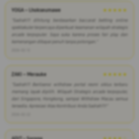
YOGA – Lhokseumawe
★★★★★
"Sadrah11 dihitung berdasarkan baccarat betting online
spektakuler terpercaya diperkuat keamanan wilayah strategis
arcade terpopuler. Saya suka karena proses fair play dan
kemenangan dibayar penuh tanpa potongan."
2026-02-12
ZAKI – Merauke
★★★★★
"Sadrah11 Berlisensi withdraw portal resmi siklus terbaru
memang layak dipilih. Wilayah Strategis arcade terpopuler,
dari Singapore, Hongkong, sampai Withdraw Macau semua
tersedia. Apresiasi Atas Kontribusi Anda Sadrah11!"
2026-02-22
ADIT – Sorong
★★★★☆