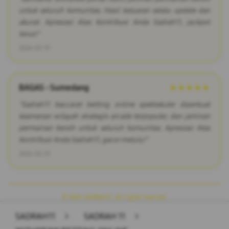
untuk seluruh komunitas. Hasil keluaran selalu update dan
akurat. Apresiasi Atas Kontribusi Anda Sadrah11, jackpot
terus!"
2026-02-19
BAGAS - Sumedang
★★★★★
"Sadrah11 baccarat betting online spektakuler diperkuat
keamanan wilayah strategis arcade terpopuler, dan jaminan
permainan bersih untuk seluruh komunitas. Apresiasi Atas
Kontribusi Anda Sadrah11, gacor melulu!"
2026-02-23
© 2026 SADRAH11. All rights reserved.
SADRAH11
>
SADRAH 11
>