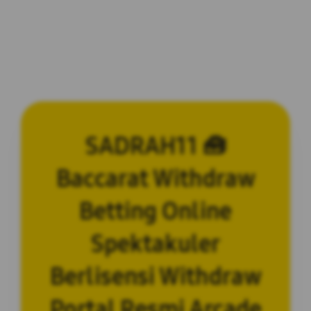
SADRAH11 🧰
Baccarat Withdraw
Betting Online
Spektakuler
Berlisensi Withdraw
Portal Resmi Arcade