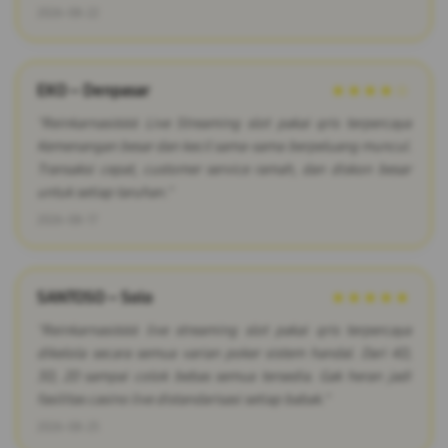
2026-08-22
EKO – Denpasar
★★★★☆
"Reinkarnasi666 Live Streaming slot pakai qris terpercaya
Kemenangan besar dan kecil sama-sama berpeluang muncul.
Transaksi cepat, customer service ramah, dan diskon besar
untuk setiap taruhan."
2026-08-17
SANTOSO – Solo
★★★★★
"Reinkarnasi666 live streaming slot pakai qris terpercaya
dikelola secara semua varian poker sistem handal. Dari 4D,
3D, 2D sampai colok bebas semua tersedia. Gak heran jadi
fasilitas casino live distandarisasi setiap babak."
2026-08-25