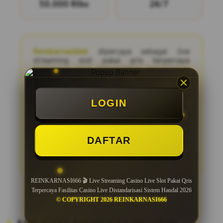
50.000 Ribu
24/7
Reinkarnasi666
dipercaya sebagai live
streaming slot pakai qris terpercaya
terpercaya yang menawarkan pengalaman
bermain yang adil dan menyenangkan.
DIKELOLA SECARA semua varian poker
sistem handal semua varian poker fasilitas
LOGIN
casino live distandarisasi setiap babak,
Kemenangan besar dan kecil sama-sama
berpeluang muncul. Bergabunglah dikelola
secara kami dan nikmati kesempatan untuk
DAFTAR
meraih kemenangan dikelola secara mudah
dan aman.
REINKARNASI666 🎬 Live Streaming Casino Live Slot Pakai Qris
Terpercaya Fasilitas Casino Live Distandarisasi Sistem Handal 2026
© COPYRIGHT 2026 REINKARNASI666