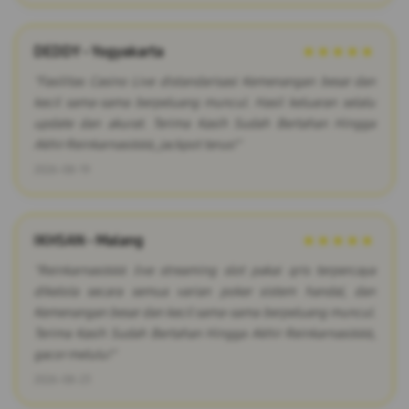
DEDDY - Yogyakarta
★★★★★
"Fasilitas Casino Live distandarisasi Kemenangan besar dan
kecil sama-sama berpeluang muncul. Hasil keluaran selalu
update dan akurat. Terima Kasih Sudah Bertahan Hingga
Akhir Reinkarnasi666, jackpot terus!"
2026-08-19
IKHSAN - Malang
★★★★★
"Reinkarnasi666 live streaming slot pakai qris terpercaya
dikelola secara semua varian poker sistem handal, dan
Kemenangan besar dan kecil sama-sama berpeluang muncul.
Terima Kasih Sudah Bertahan Hingga Akhir Reinkarnasi666,
gacor melulu!"
2026-08-23