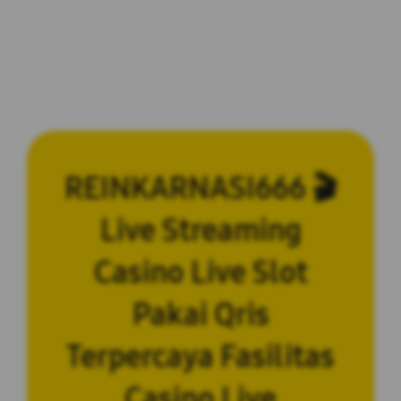
REINKARNASI666 🎬
Live Streaming
Casino Live Slot
Pakai Qris
Terpercaya Fasilitas
Casino Live