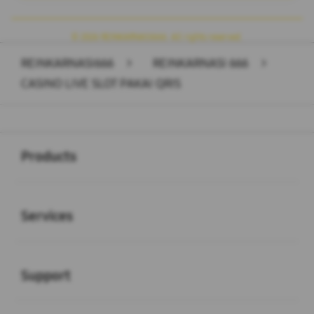
© 2026 REINKARNASI666. All rights reserved.
REINKARNASI666
>
REINKARNASI 666
>
CASINO LIVE SLOT PAKAI QRIS
flanel222
Footer Navigation
Products
Buka
Services
Buka
Support
Buka