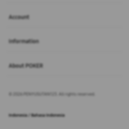
Buka
Account
Buka
Information
Buka
About POKER
© 2026 PENYUSUTAN123. All rights reserved.
Indonesia / Bahasa Indonesia