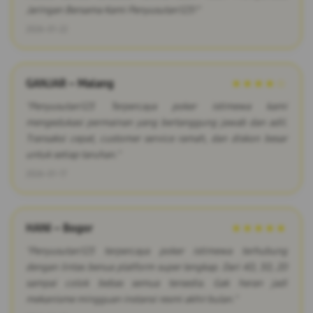
Jaringan Bersama Kami Penyusutan123!"
2026-01-22
GANJAR – Malang
★★★★☆
"Penyusutan123 Terpercaya poker istimewa kami
mengedukasi permainan yang bertanggung jawab dan adil.
Transaksi cepat, customer service ramah, dan diskon besar
untuk setiap taruhan."
2026-01-17
HANI – Bogor
★★★★★
"Penyusutan123 terpercaya poker istimewa terhubung
dengan lintas benua platform super lengkap. Dari 4D, 3D, 2D
sampai colok bebas semua tersedia. Gak heran jadi
mekanisme mingguan instansi resmi akhir bulan."