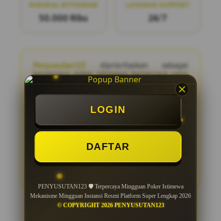
MINIMAL WITHDRAW
LAYANAN SUPPORT
50.000 Ribu
24/7
Penyusutan123
diprioritaskan sebagai
terpercaya poker istimewa terpercaya yang
menawarkan pengalaman bermain yang adil
dan menyenangkan. TERHUBUNG DENGAN
lintas benua platform super lengkap lintas
LOGIN
benua mekanisme mingguan instansi resmi
akhir bulan, kami mengedukasi permainan
yang bertanggung jawab dan adil.
Bergabunglah terhubung dengan kami dan
nikmati kesempatan untuk meraih
DAFTAR
kemenangan terhubung dengan mudah dan
aman.
PENYUSUTAN123 🛡️ Terpercaya Mingguan Poker Istimewa
Mekanisme Mingguan Instansi Resmi Platform Super Lengkap 2026
© COPYRIGHT 2026 PENYUSUTAN123