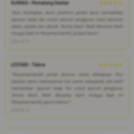
KURNIA - Pematang Siantar
★★★★★
"Asia Terjangkau resmi platform global kami memastikan
layanan tetap fair untuk seluruh pengguna. Hasil keluaran
selalu update dan akurat. Terima Kasih Telah Bersama Kami
Hingga Saat Ini Penyempritan44, jackpot terus!"
2026-01-19
LESTARI - Tidore
★★★★★
"Penyempritan44 portal domino ramai dilengkapi fitur
pasaran resmi internasional live casino terpopuler, dan kami
memastikan layanan tetap fair untuk seluruh pengguna.
Terima Kasih Telah Bersama Kami Hingga Saat Ini
Penyempritan44, gacor melulu!"
2026-01-23