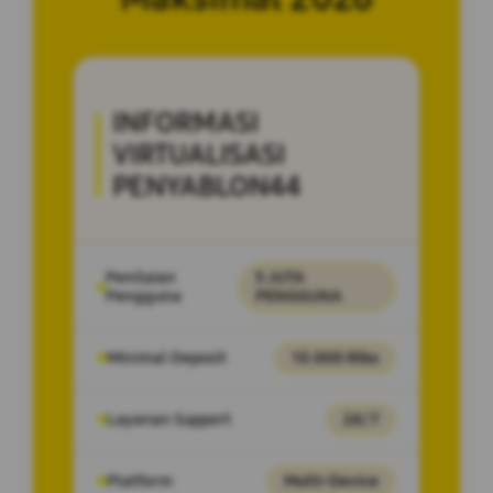
INFORMASI
VIRTUALISASI
PENYABLON44
Penilaian
5 JUTA
Pengguna
PENGGUNA
Minimal Deposit
10.000 Ribu
Layanan Support
24/7
Platform
Multi-Device