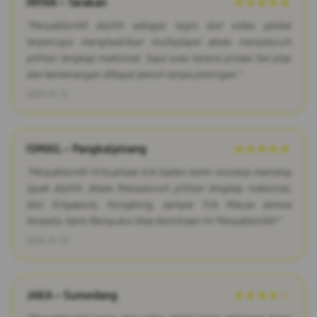
IRFAN – Tarakan
★★★★★
"Penyablon44 dipilih sebagai login slot video global
terpercaya menghadirkan multiplayer akses menyeluruh
pilihan lengkap maksimal. Saya suka karena proses fair play
dan kemenangan dibayar penuh tanpa potongan."
2026-01-12
ISMAIL – Pangkalpinang
★★★★★
"Penyablon44 Virtualisasi trik badan resmi nonstop memang
layak dipilih. Akses Menyeluruh pilihan lengkap maksimal,
dari Singapore, Hongkong, sampai Trik Macau semua
tersedia. Kami Bersyukur Atas Kemitraan Ini Penyablon44!"
2026-01-22
JAKA – Sumedang
★★★★☆