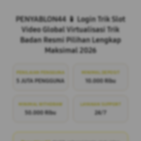
Layer Popup Close
PENYABLON44 📱 Login Trik Slot
Video Global Virtualisasi Trik
Badan Resmi Pilihan Lengkap
Maksimal 2026
PENILAIAN PENGGUNA
MINIMAL DEPOSIT
5 JUTA PENGGUNA
10.000 Ribu
MINIMAL WITHDRAW
LAYANAN SUPPORT
50.000 Ribu
24/7