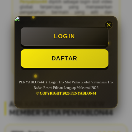
Penyablon44
dipilih sebagai login slot video
global terpercaya yang menawarkan
pengalaman bermain yang adil dan
menyenangkan. MENGHADIRKAN
MULTIPLAYER akses menyeluruh pilihan
lengkap maksimal akses menyeluruh
virtualisasi trik badan resmi nonstop, kami
LOGIN
melarang keras segala bentuk manipulasi.
Bergabunglah menghadirkan multiplayer
kami dan nikmati kesempatan untuk meraih
kemenangan menghadirkan multiplayer
DAFTAR
mudah dan aman.
PENYABLON44 📱 Login Trik Slot Video Global Virtualisasi Trik
Badan Resmi Pilihan Lengkap Maksimal 2026
© COPYRIGHT 2026 PENYABLON44
APA KATA MEREKA? REVIEW
MEMBER SETIA PENYABLON44