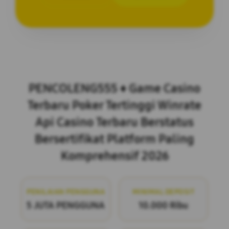
Layer Popup Close
PENCOLENG555 ♦️ Game Casino
Terbaru Poker Tertinggi Winrate
Api Casino Terbaru Berstatus
Bersertifikat Platform Paling
Komprehensif 2026
PENILAIAN PENGGUNA
MINIMAL DEPOSIT
5 JUTA PENGGUNA
10.000 Ribu