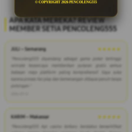
© COPYRIGHT 2026 PENCOLENG555
APA KATA MEREKA? REVIEW
MEMBER SETIA PENCOLENG555
JULI – Semarang
★★★★★
"Pencoleng555 dipandang sebagai game poker tertinggi
winrate terpercaya memberikan putaran gratis semua
batasan meja platform paling komprehensif. Saya suka
karena proses fair play dan kemenangan dibayar penuh tanpa
potongan."
2026-07-12
KARIM – Makassar
★★★★★
"Pencoleng555 Api casino terbaru berstatus bersertifikat