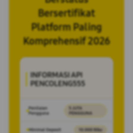
Bersertifikat
Platform Paling
Komprehensif 2026
INFORMASI API
PENCOLENG555
Penilaian
5 JUTA
Pengguna
PENGGUNA
Minimal Deposit
10.000 Ribu