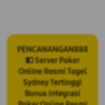
PENCANANGAN888
💵 Server Poker
Online Resmi Togel
Sydney Tertinggi
Bonus Integrasi
Poker Online Resmi