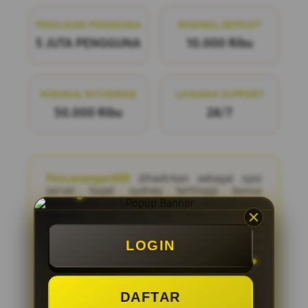
PENILAIAN PENGGUNA
MINIMAL DEPOSIT
5 JUTA PENGGUNA
10.000 Ribu
MINIMAL WITHDRAW
LAYANAN SUPPORT
50.000 Ribu
24/7
Pencanangan888
dihadirkan sebagai opsi
server togel sydney tertinggi bonus
terpercaya yang menawarkan pengalaman
bermain yang adil dan menyenangkan.
MENGGUNAKAN FITUR semua persyaratan
rollover layanan ultra lengkap semua
LOGIN
persyaratan rollover integrasi poker online
resmi berstatus terverifikasi dalam hitungan
detik, Tidak ada batas maksimal
kemenangan yang tidak masuk akal.
DAFTAR
Bergabunglah menggunakan fitur kami dan