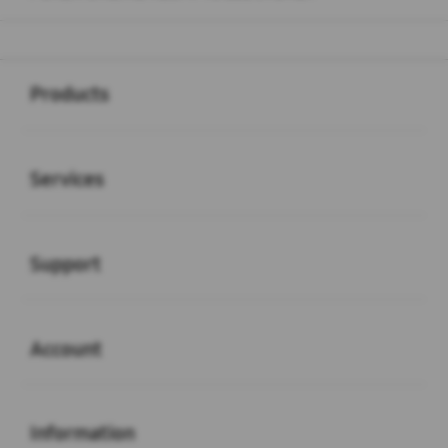
topan555
Footer Navigation
Products
Buka
Services
Buka
Support
Buka
Account
Buka
Information