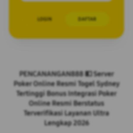
LOGIN
DAFTAR
Layer Popup Close
PENCANANGAN888 💵 Server
Poker Online Resmi Togel Sydney
Tertinggi Bonus Integrasi Poker
Online Resmi Berstatus
Terverifikasi Layanan Ultra
Lengkap 2026