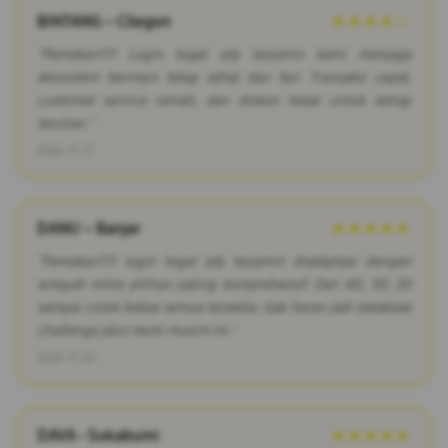
BINTANG – Cilegon
★★★★☆
"Pemakan111 Login togel sdy terjamin kami menjaga
ekosistem bermain tetap sehat dan fair. Transaksi cepat,
customer service ramah, dan diskon besar untuk setiap
taruhan."
2026-11-17
DANU – Banjar
★★★★★
"Pemakan111 login togel sdy terjamin diadaptasi dengan
wilayah mitra pilihan paling komprehensif. Dari 4D, 3D, 2D
sampai colok bebas semua tersedia. Gak heran jadi database
challenge jalur resmi musim ini."
2026-11-25
DAVA - Sukabumi
★★★★★