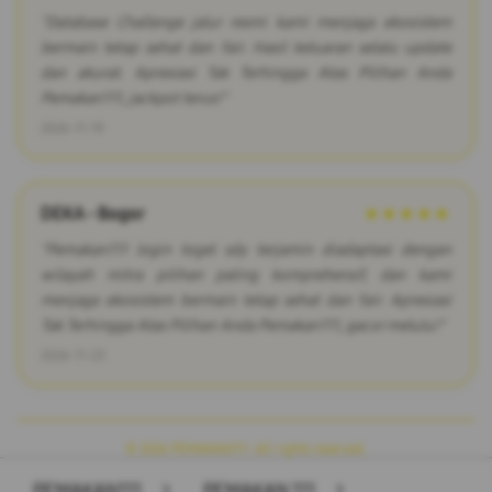
"Database Challenge jalur resmi kami menjaga ekosistem
bermain tetap sehat dan fair. Hasil keluaran selalu update
dan akurat. Apresiasi Tak Terhingga Atas Pilihan Anda
Pemakan111, jackpot terus!"
2026-11-19
DEKA - Bogor
★★★★★
"Pemakan111 login togel sdy terjamin diadaptasi dengan
wilayah mitra pilihan paling komprehensif, dan kami
menjaga ekosistem bermain tetap sehat dan fair. Apresiasi
Tak Terhingga Atas Pilihan Anda Pemakan111, gacor melulu!"
2026-11-23
© 2026 PEMAKAN111. All rights reserved.
PEMAKAN111
>
PEMAKAN 111
>