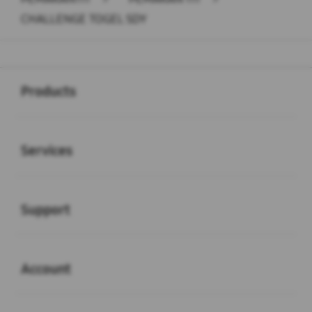
CHALLENGE TOGEL SDY
sandang444
Footer Navigation
Products
Buka
Services
Buka
Support
Buka
Account
Buka