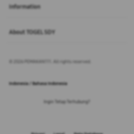
Information
Buka
About TOGEL SDY
© 2026 PEMAKAN111. All rights reserved.
Indonesia / Bahasa Indonesia
Ingin Tetap Terhubung?