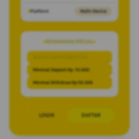
Platform
Multi-Device
PENAWARAN SPESIAL
BONUS NEW MEMBER 10%
Minimal Deposit Rp. 10.000
Minimal Withdraw Rp 50.000
LOGIN
DAFTAR