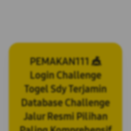
PEMAKAN111 🎪
Login Challenge
Togel Sdy Terjamin
Database Challenge
Jalur Resmi Pilihan
Paling Komprehensif