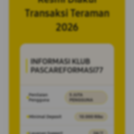
Transaksi Teraman
2026
INFORMASI KLUB
PASCAREFORMASI77
Penilaian
5 JUTA
Pengguna
PENGGUNA
Minimal Deposit
10.000 Ribu
Layanan Support
24/7