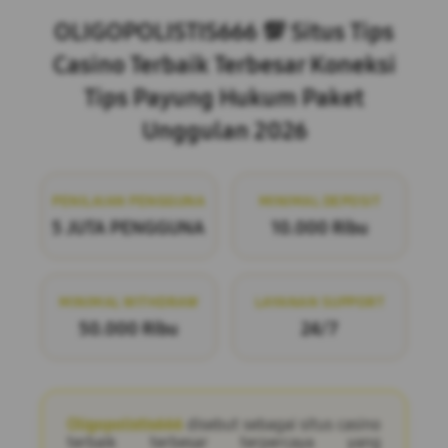
OLIGOPOLISTIS666 💯 Situs Tips
Casino Terbaik Terbesar Koneksi
Tips Payung Hukum Paket
Unggulan 2026
PENILAIAN PENGGUNA
MINIMAL DEPOSIT
5 JUTA PENGGUNA
10.000 Ribu
MINIMAL WITHDRAW
LAYANAN SUPPORT
50.000 Ribu
24/7
Oligopolistis666
disebut sebagai situs casino
terbaik terbesar terpercaya yang