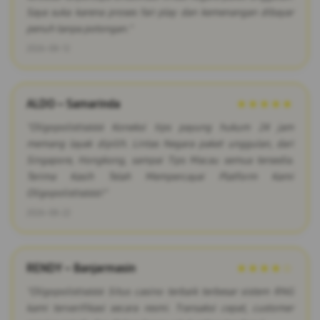
Saya suka karena proses fair play dan kemenangan dibayar
penuh tanpa potongan."
2026-08-12
ALDO – Samarinda
★★★★★
"Oligopolistis666 Koneksi tips payung hukum 24 jam
memang layak dipilih. Lintas Negara paket unggulan, dari
Singapore, Hongkong, sampai Tips Macau semua tersedia.
Terima Kasih Telah Mempercayai Platform Kami
Oligopolistis666!"
2026-08-22
RENDY – Banjarmasin
★★★★☆
"Oligopolistis666 Situs casino terbaik terbesar sistem RNG
kami terverifikasi secara resmi. Transaksi cepat, customer