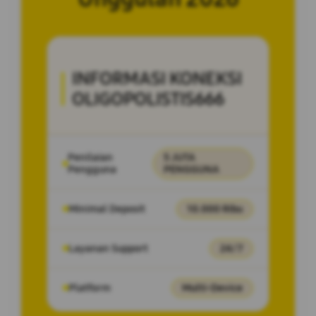
INFORMASI KONEKSI
OLIGOPOLISTIS666
Penilaian
5 JUTA
Pengguna
PENGGUNA
Minimal Deposit
10.000 Ribu
Layanan Support
24/7
Platform
Multi-Device