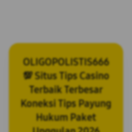
OLIGOPOLISTIS666
💯 Situs Tips Casino
Terbaik Terbesar
Koneksi Tips Payung
Hukum Paket
Unggulan 2026