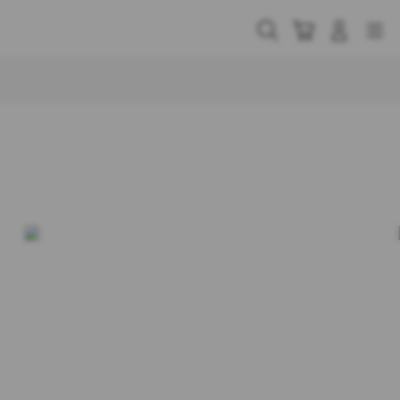
Skip
to
Cari
terpegun333
Login
Navigation
content
Buka Info Lebih Lanjut