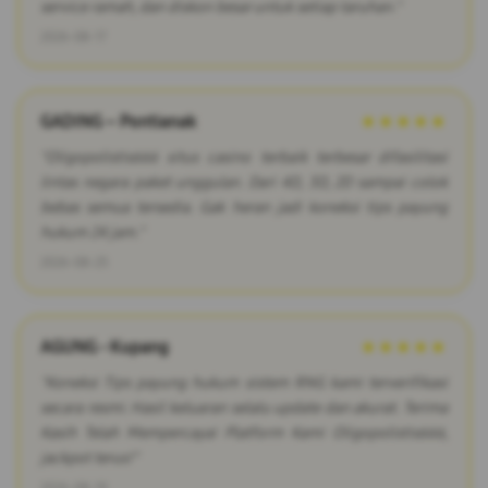
service ramah, dan diskon besar untuk setiap taruhan."
2026-08-17
GADING – Pontianak
★★★★★
"Oligopolistis666 situs casino terbaik terbesar difasilitasi
lintas negara paket unggulan. Dari 4D, 3D, 2D sampai colok
bebas semua tersedia. Gak heran jadi koneksi tips payung
hukum 24 jam."
2026-08-25
AGUNG - Kupang
★★★★★
"Koneksi Tips payung hukum sistem RNG kami terverifikasi
secara resmi. Hasil keluaran selalu update dan akurat. Terima
Kasih Telah Mempercayai Platform Kami Oligopolistis666,
jackpot terus!"
2026-08-19