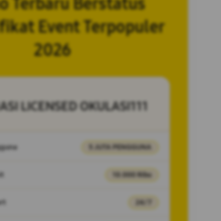
o Terbaru Berstatus
ifikat Event Terpopuler
2026
SI LICENSED OKULASI111
gguna
5 JUTA PENGGUNA
it
10.000 Ribu
rt
24/7