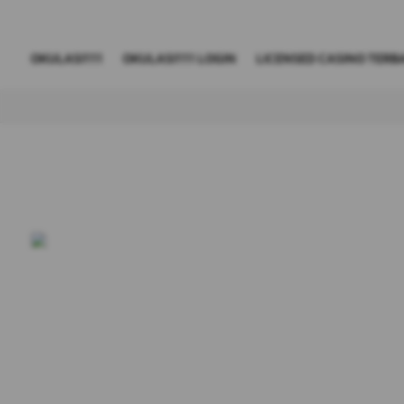
Skip
to
content
OKULASI111
OKULASI111 LOGIN
LICENSED CASINO TERB
Buka Info Lebih Lanjut