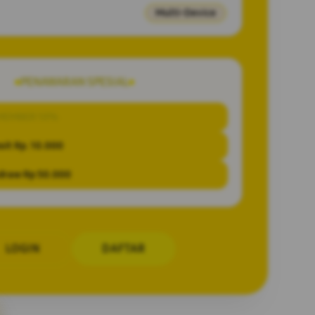
Multi-Device
PENAWARAN SPESIAL
MEMBER 10%
it Rp. 10.000
draw Rp 50.000
LOGIN
DAFTAR