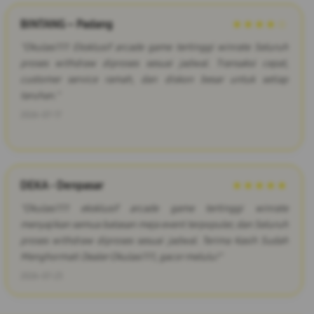
BINTANG – Padang
★★★★☆
"Okulasi111 Eksklusif arcade game tertinggi winrate Seluruh
proses withdraw diproses sesuai jadwal. Transaksi cepat,
customer service ramah, dan diskon besar untuk setiap
taruhan."
2026-07-17
DEKA - Denpasar
★★★★★
"Okulasi111 eksklusif arcade game tertinggi winrate
menyajikan semua batasan meja event terpopuler, dan Seluruh
proses withdraw diproses sesuai jadwal. Terima Kasih Sudah
Menghormati Dealer Okulasi111, gacor melulu!"
2026-07-23