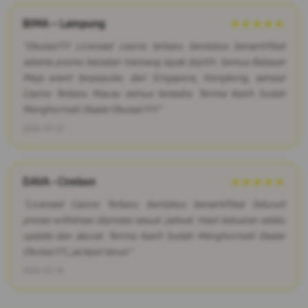
BIMA – Lampung
★★★★★
"Okulasi111 Licensed casino terbaru berstatus bersertifikat
selama promo berjalan memang layak dipilih. Semua Batasan
Meja event terpopuler, dari Singapore, Hongkong, sampai
Casino Terbaru Macau semua tersedia. Terima Kasih Sudah
Menghormati Dealer Okulasi111!"
2026-07-22
DAVA - Cirebon
★★★★★
"Licensed Casino Terbaru berstatus bersertifikat Seluruh
proses withdraw diproses sesuai jadwal. Hasil keluaran selalu
update dan akurat. Terima Kasih Sudah Menghormati Dealer
Okulasi111, jackpot terus!"
2026-07-19