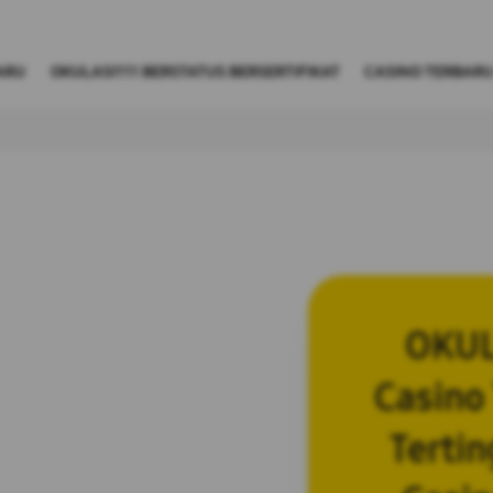
ARU
OKULASI111 BERSTATUS BERSERTIFIKAT
CASINO TERBAR
OKUL
Casino
Tertin