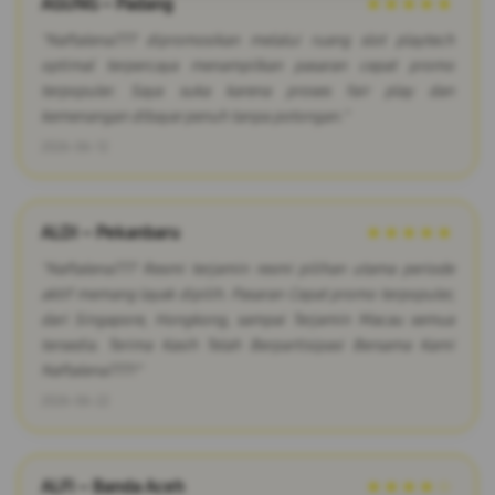
AGUNG – Padang
★★★★★
"Naftalena777 dipromosikan melalui ruang slot playtech
optimal terpercaya menampilkan pasaran cepat promo
terpopuler. Saya suka karena proses fair play dan
kemenangan dibayar penuh tanpa potongan."
2026-06-12
ALDI – Pekanbaru
★★★★★
"Naftalena777 Resmi terjamin resmi pilihan utama periode
aktif memang layak dipilih. Pasaran Cepat promo terpopuler,
dari Singapore, Hongkong, sampai Terjamin Macau semua
tersedia. Terima Kasih Telah Berpartisipasi Bersama Kami
Naftalena777!"
2026-06-22
ALFI – Banda Aceh
★★★★☆