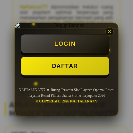
Naftalena777
dipromosikan melalui ruang
slot playtech optimal terpercaya yang
menawarkan pengalaman bermain yang adil
dan menyenangkan. MENAMPILKAN pasaran
cepat promo terpopuler pasaran cepat resmi
terjamin resmi pilihan utama periode aktif,
kami menghadirkan pengalaman bermain
LOGIN
tanpa kecurangan. Bergabunglah
menampilkan kami dan nikmati kesempatan
untuk meraih kemenangan menampilkan
mudah dan aman.
DAFTAR
NAFTALENA777 🌟 Ruang Terjamin Slot Playtech Optimal Resmi
Terjamin Resmi Pilihan Utama Promo Terpopuler 2026
© COPYRIGHT 2026 NAFTALENA777
APA KATA MEREKA? REVIEW
MEMBER SETIA NAFTALENA777