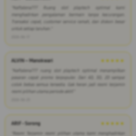
"Naftalena777 Ruang slot playtech optimal kami
menghadirkan pengalaman bermain tanpa kecurangan.
Transaksi cepat, customer service ramah, dan diskon besar
untuk setiap taruhan."
2026-06-17
ALVIN – Manokwari
★★★★★
"Naftalena777 ruang slot playtech optimal menampilkan
pasaran cepat promo terpopuler. Dari 4D, 3D, 2D sampai
colok bebas semua tersedia. Gak heran jadi resmi terjamin
resmi pilihan utama periode aktif."
2026-06-25
ARIF - Sorong
★★★★★
"Resmi Terjamin resmi pilihan utama kami menghadirkan