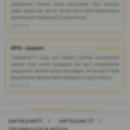
pengalaman bermain tanpa kecurangan. Hasil keluaran
selalu update dan akurat. Terima Kasih Telah Berpartisipasi
Bersama Kami Naftalena777, jackpot terus!"
2026-06-19
ARYA - Jayapura
★★★★★
"Naftalena777 ruang slot playtech optimal menampilkan
pasaran cepat promo terpopuler, dan kami menghadirkan
pengalaman bermain tanpa kecurangan. Terima Kasih Telah
Berpartisipasi Bersama Kami Naftalena777, gacor melulu!"
2026-06-23
© 2026 NAFTALENA777. All rights reserved.
NAFTALENA777
>
NAFTALENA 777
>
TERJAMIN SLOT PLAYTECH