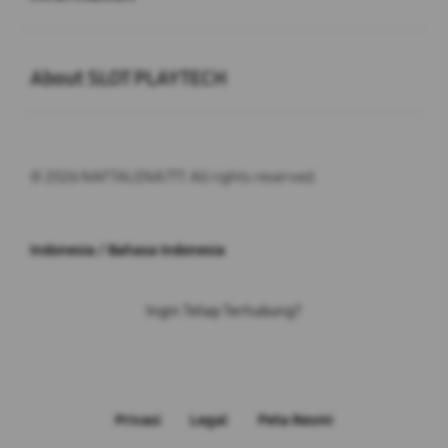
Buka
About SLOT PLAYTECH
© 2026 NAFTALENA777. All rights reserved.
Indonesia / Bahasa Indonesia
Ingin Tetap Terhubung?
Privasi
Legal
Peta Resmi