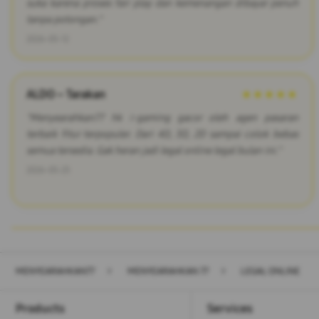
suka karena proses fair play dan kemenangan dibayar penuh
tanpa potongan."
2026-05-12
ALDO – Tarakan
★★★★★
"Menyearahkan77 hk i-gaming gacor oleh agen pasaran
terbaik fitur terpopuler. Dari 4D, 3D, 2D sampai colok bebas
semua tersedia. Gak heran jadi legal online legal bulan ini."
2026-05-25
MENYEARAHKAN77
>
MENYEARAHKAN 77
>
LEGAL ONLINE
Footer Navigation
Products
Services