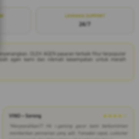
AW
LAYANAN SUPPORT
24/7
nyenangkan. OLEH AGEN pasaran terbaik fitur terpopuler
 oleh agen kami dan nikmati kesempatan untuk meraih
VINO – Sorong
★★★★☆
"Menyearahkan77 Hk i-gaming gacor kami berkomitmen
memberikan permainan yang adil. Transaksi cepat, customer