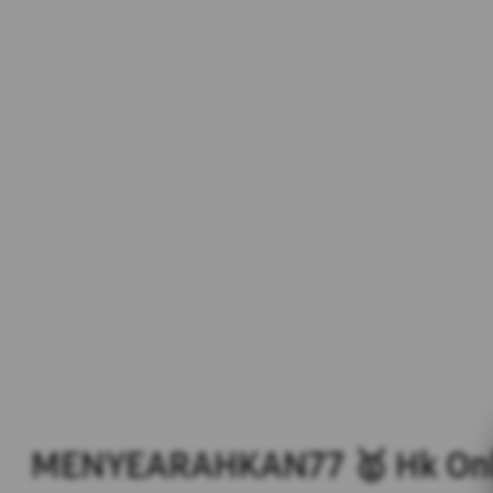
Layer Popup Close
MENYEARAHKAN77 🥇 Hk Online