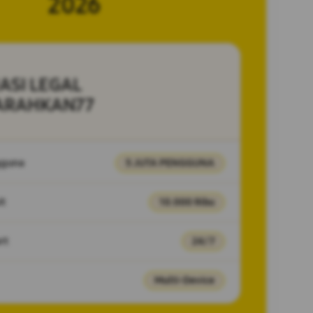
2026
ASI LEGAL
ARAHKAN77
gguna
5 JUTA PENGGUNA
it
10.000 Ribu
rt
24/7
Multi-Device