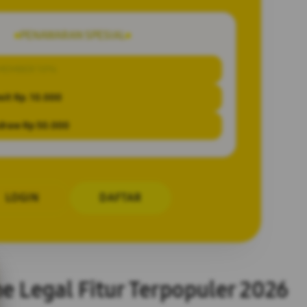
PENAWARAN SPESIAL
MEMBER 10%
it Rp. 10.000
draw Rp 50.000
LOGIN
DAFTAR
 Legal Fitur Terpopuler 2026