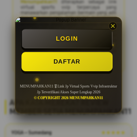
Menumpahkan11
diterapkan sebagai link
virtual sports vvip terpercaya yang
menawarkan pengalaman bermain yang adil
dan menyenangkan. DIDUKUNG ALGORITMA
wilayah asia akses super lengkap wilayah
asia infrastruktur jp terverifikasi sekarang,
sistem kami menjamin integritas setiap
LOGIN
putaran. Bergabunglah didukung algoritma
kami dan nikmati kesempatan untuk meraih
kemenangan didukung algoritma mudah
dan aman.
DAFTAR
MENUMPAHKAN11 🎖️ Link Jp Virtual Sports Vvip Infrastruktur
Jp Terverifikasi Akses Super Lengkap 2026
© COPYRIGHT 2026 MENUMPAHKAN11
APA KATA MEREKA? REVIEW
MEMBER SETIA MENUMPAHKAN11
YOGA – Sumedang
★★★★★