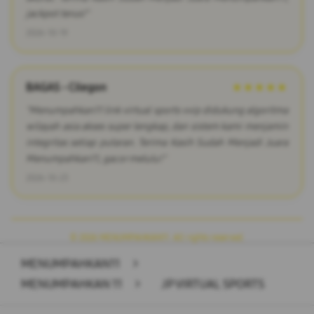
jackpot terus!"
2026-10-19
BAGAS - Cilegon
★★★★★
"Menumpahkan11 link virtual sports vvip didukung algoritma
wilayah asia akses super lengkap, dan sistem kami menjamin
integritas setiap putaran. Terima Kasih Sudah Menjadi Juara
Menumpahkan11, gacor melulu!"
2026-10-23
© 2026 MENUMPAHKAN11. All rights reserved.
MENUMPAHKAN11
>
MENUMPAHKAN 11
>
JP VIRTUAL SPORTS