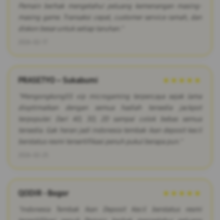
Pemain berhak mengetahui peluang kemenangan masing-
masing game. Transaksi cepat, customer service ramah, dan
diskon besar untuk setiap taruhan."
2026-02-17
PRASETYO – Sukabumi
★★★★★
"Mengongkong55 vip microgaming terpercaya sejak lama
dioptimalkan dengan semua hadiah tersedia jackpot
terpopuler. Dari 4D, 3D, 2D sampai colok bebas semua
tersedia. Gak heran jadi indonesia tembak ikan deposit kecil
berstatus resmi tersertifikasi penuh pukul berapa pun."
2026-02-25
QODIR - Bogor
★★★★★
"Indonesia Tembak Ikan Deposit Kecil berstatus resmi