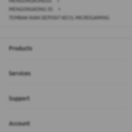
MENGONGKONG55
>
MENGONGKONG 55
>
TEMBAK IKAN DEPOSIT KECIL MICROGAMING
jejawi88
Footer Navigation
Products
Buka
Services
Buka
Support
Buka
Account