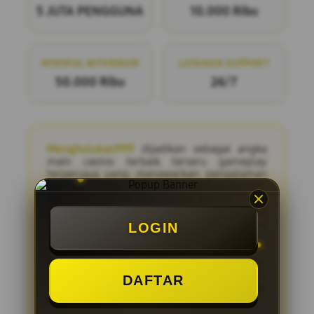
5 JUTA PENGGUNA
10.000 Ribu
MINIMAL WITHDRAW
LAYANAN SUPPORT
50.000 Ribu
24/7
Menghulukan999
dijadikan sebagai angka
main casino terbaik terseru gameplay
terpercaya yang menawarkan pengalaman
bermain yang adil dan menyenangkan.
DIGERAKKAN SISTEM semua promo harian
informasi rujukan semua promo harian
instrumen slot online gacor berstatus resmi
LOGIN
eksklusif pada jadwal reguler, Kami menjaga
kerahasiaan data setiap pemain.
Bergabunglah digerakkan sistem kami dan
nikmati kesempatan untuk meraih
DAFTAR
kemenangan digerakkan sistem mudah dan
aman.