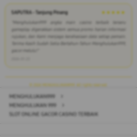
SAPUTRA - Tanjung Pinang
★★★★★
"Menghulukan999 angka main casino terbaik terseru
gameplay digerakkan sistem semua promo harian informasi
rujukan, dan Kami menjaga kerahasiaan data setiap pemain.
Terima Kasih Sudah Setia Bertahun-Tahun Menghulukan999,
gacor melulu!"
2026-01-23
© 2026 MENGHULUKAN999. All rights reserved.
MENGHULUKAN999
>
MENGHULUKAN 999
>
SLOT ONLINE GACOR CASINO TERBAIK
kocek22
Footer Navigation