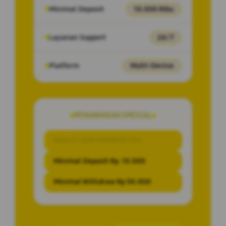
Minimal Deposit
10.000 Ribu
Layanan Support
24/7
Platform
Multi-Device
PENAWARAN SPESIAL
BONUS NEW MEMBER 10%
Minimal Deposit Rp. 10.000
Minimal Withdraw Rp 50.000