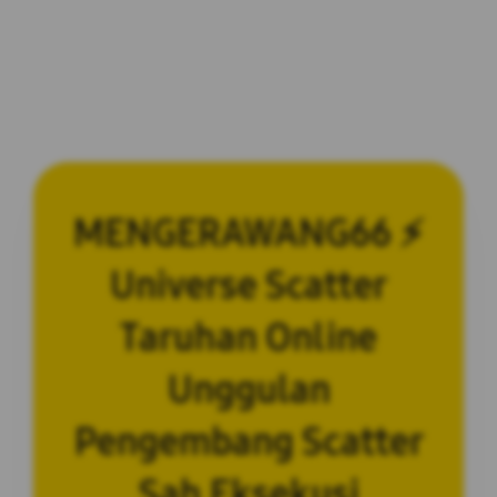
MENGERAWANG66 ⚡
Universe Scatter
Taruhan Online
Unggulan
Pengembang Scatter
Sah Eksekusi