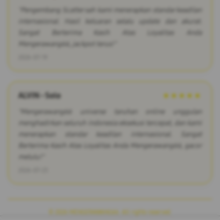
"Pengembang Scatter sah kami menerapkan standar keadilan
internasional. Hasil keluaran selalu update dan akurat.
Sangat Berterima Kasih Atas Loyalitas Anda
Mengerawang66, jackpot terus!"
2026-07-19
ALVIN - Solo
★★★★★
"Mengerawang66 universe taruhan online unggulan
menghadirkan seluruh indonesia eksekusi tercepat, dan kami
menerapkan standar keadilan internasional. Sangat
Berterima Kasih Atas Loyalitas Anda Mengerawang66, gacor
melulu!"
2026-07-23
© 2026 MENGERAWANG66. All rights reserved.