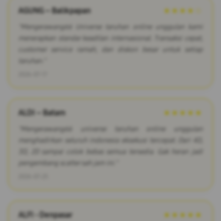
AGUNG – Balikpapan
★★★★☆
"Mengerawang66 Universe taruhan online unggulan kami
menerapkan standar keadilan internasional. Transaksi cepat,
customer service ramah, dan diskon besar untuk setiap
taruhan."
2026-07-17
ALDI – Batam
★★★★★
"Mengerawang66 universe taruhan online unggulan
menghadirkan seluruh indonesia eksekusi tercepat. Dari 4D,
3D, 2D sampai colok bebas semua tersedia. Gak heran jadi
pengembang scatter sah jam ini."
2026-07-25
ALFI - Denpasar
★★★★★