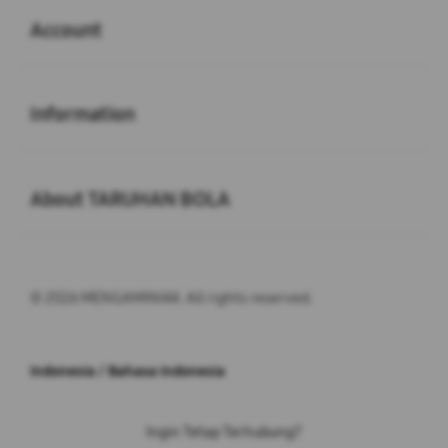
Account
Buka
Information
Buka
About TARUHAN BOLA
© 2026 MENGAMINI44. All rights reserved.
Indonesia / Bahasa Indonesia
Ingin Tetap Terhubung?