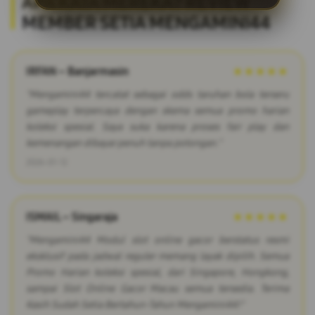
APA KATA MEREKA? REVIEW
MEMBER SETIA MENGAMINI44
IRFAN – Banjarmasin
★★★★★
"Mengamini44 tercatat sebagai odds taruhan bola terseru
gameplay terpercaya dengan skema semua promo harian
koleksi spesial. Saya suka karena proses fair play dan
kemenangan dibayar penuh tanpa potongan."
2026-01-12
ISMAIL – Singaraja
★★★★★
"Mengamini44 Modul slot online gacor berstatus resmi
eksklusif pada jadwal reguler memang layak dipilih. Semua
Promo Harian koleksi spesial, dari Singapore, Hongkong,
sampai Slot Online Gacor Macau semua tersedia. Terima
Kasih Sudah Setia Bertahun-Tahun Mengamini44!"