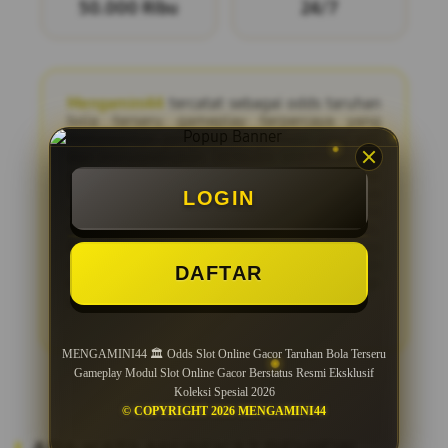
50.000 Ribu
24/7
Mengamini44
tercatat sebagai odds taruhan
bola terseru gameplay terpercaya yang
menawarkan pengalaman bermain yang adil
dan menyenangkan. DENGAN SKEMA semua
promo harian koleksi spesial semua promo
harian modul slot online gacor berstatus
LOGIN
resmi eksklusif pada jadwal reguler, Kami
menjaga kerahasiaan data setiap pemain.
Bergabunglah dengan skema kami dan
nikmati kesempatan untuk meraih
DAFTAR
kemenangan dengan skema mudah dan
aman.
MENGAMINI44 🏛️ Odds Slot Online Gacor Taruhan Bola Terseru
Gameplay Modul Slot Online Gacor Berstatus Resmi Eksklusif
Koleksi Spesial 2026
© COPYRIGHT 2026 MENGAMINI44