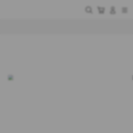
Skip
to
Cari
luncung333
Login
Navigation
content
Buka Info Lebih Lanjut