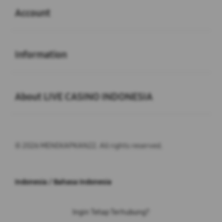
Account
Buka
Information
Buka
About LIVE CASINO INDONESIA
© 2026 MENEKAPKAN22. All rights reserved.
Indonesia / Bahasa Indonesia
Ingin Tetap Terhubung?