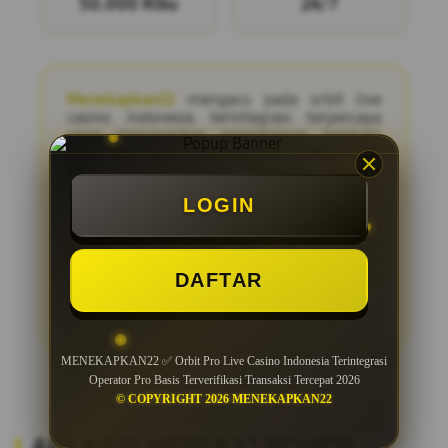
50.000 Ribu
24/7
Menekapkan22
mengacu pada orbit live
casino indonesia terintegrasi terpercaya
yang menawarkan pengalaman bermain
yang adil dan menyenangkan. DISIAPKAN
BAGI seluruh penjuru transaksi tercepat
seluruh penjuru operator pro basis
LOGIN
terverifikasi sepanjang hari, kami
memastikan tidak ada diskriminasi dalam
sistem. Bergabunglah disiapkan bagi kami
dan nikmati kesempatan untuk meraih
DAFTAR
kemenangan disiapkan bagi mudah dan
aman.
MENEKAPKAN22 ✅ Orbit Pro Live Casino Indonesia Terintegrasi
Operator Pro Basis Terverifikasi Transaksi Tercepat 2026
© COPYRIGHT 2026 MENEKAPKAN22
APA KATA MEREKA? REVIEW