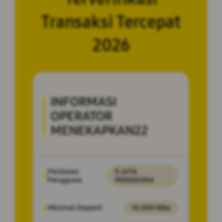
Transaksi Tercepat
2026
INFORMASI
OPERATOR
MENEKAPKAN22
Penilaian
5 JUTA
Pengguna
PENGGUNA
Minimal Deposit
10.000 Ribu