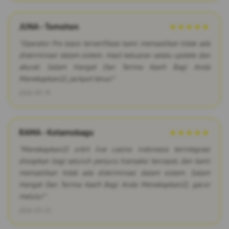
JUNA - Tomohon
★★★★★
"Operator Pro basis terverifikasi kami memastikan tidak ada
diskriminasi dalam sistem. Hasil keluaran selalu update dan
akurat. Salam Hangat Dan Terima Kasih Bagi Anda
Menekapkan22, jackpot terus!"
2026-03-19
RAMA - Kotamobagu
★★★★★
"Menekapkan22 orbit live casino indonesia terintegrasi
disiapkan bagi seluruh penjuru transaksi tercepat, dan kami
memastikan tidak ada diskriminasi dalam sistem. Salam
Hangat Dan Terima Kasih Bagi Anda Menekapkan22, gacor
melulu!"
2026-03-23