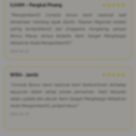
ILHAM – Pangkal Pinang
★★★★★
"Menajamkan55 Console bonus resmi nasional saat
bersamaan memang layak dipilih. Pasaran Regional koleksi
paling komprehensif, dari Singapore, Hongkong, sampai
Bonus Macau semua tersedia. Kami Sangat Menghargai
Kehadiran Anda Menajamkan55!"
2026-06-22
WIRA - Jambi
★★★★★
"Console Bonus resmi nasional kami berkomitmen terhadap
kejujuran dalam setiap proses permainan. Hasil keluaran
selalu update dan akurat. Kami Sangat Menghargai Kehadiran
Anda Menajamkan55, jackpot terus!"
2026-06-19