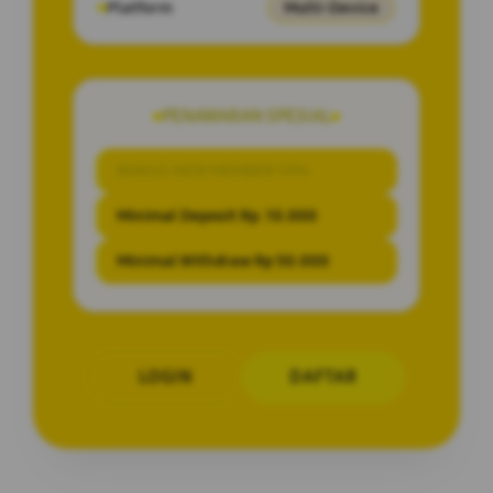
Platform
Multi-Device
PENAWARAN SPESIAL
BONUS NEW MEMBER 10%
Minimal Deposit Rp. 10.000
Minimal Withdraw Rp 50.000
LOGIN
DAFTAR