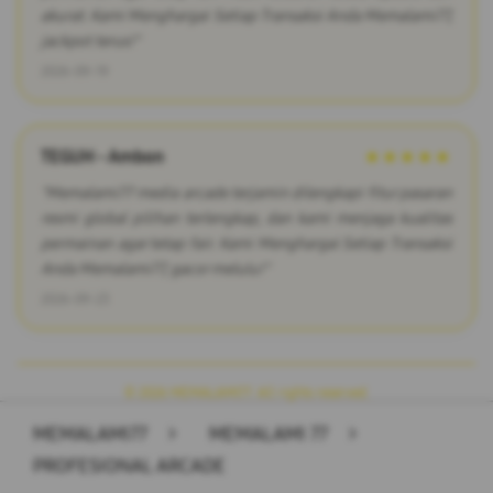
akurat. Kami Menghargai Setiap Transaksi Anda Memalami77,
jackpot terus!"
2026-09-19
TEGUH - Ambon
★★★★★
"Memalami77 media arcade terjamin dilengkapi fitur pasaran
resmi global pilihan terlengkap, dan kami menjaga kualitas
permainan agar tetap fair. Kami Menghargai Setiap Transaksi
Anda Memalami77, gacor melulu!"
2026-09-23
© 2026 MEMALAMI77. All rights reserved.
MEMALAMI77
>
MEMALAMI 77
>
PROFESIONAL ARCADE