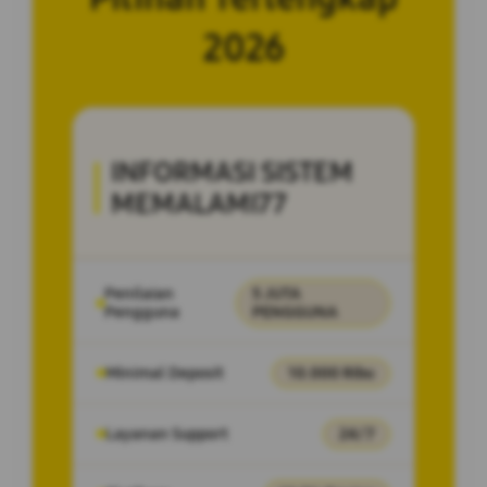
2026
INFORMASI SISTEM
MEMALAMI77
Penilaian
5 JUTA
Pengguna
PENGGUNA
Minimal Deposit
10.000 Ribu
Layanan Support
24/7