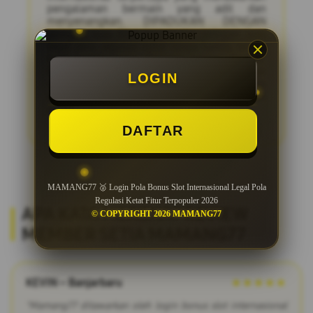
pengalaman bermain yang adil dan
menyenangkan. DIPADUKAN DENGAN
jaringan luas fitur terpopuler jaringan luas
legal pola regulasi ketat tanpa tunda, setiap
hasil kemenangan diproses secara objektif.
Bergabunglah dipadukan dengan kami dan
LOGIN
nikmati kesempatan untuk meraih
kemenangan dipadukan dengan mudah dan
aman.
DAFTAR
MAMANG77 🥈 Login Pola Bonus Slot Internasional Legal Pola
Regulasi Ketat Fitur Terpopuler 2026
APA KATA MEREKA? REVIEW
© COPYRIGHT 2026 MAMANG77
MEMBER SETIA MAMANG77
KEVIN – Banjarbaru
★★★★★
"Mamang77 ditawarkan oleh login bonus slot internasional