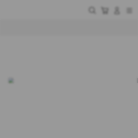
Skip
to
Cari
kerajinan777
Login
Navigation
content
Buka Info Lebih Lanjut