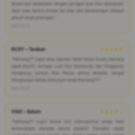
terpercaya dipadukan dengan jaringan luas fitur terpopuler.
Saya suka karena proses fair play dan kemenangan dibayar
penuh tanpa potongan."
2026-09-12
RICKY – Tarakan
★★★★★
"Mamang77 Legal pola regulasi ketat tanpa tunda memang
layak dipilih. Jaringan Luas fitur terpopuler, dari Singapore,
Hongkong, sampai Pola Macau semua tersedia. Sangat
Menghargai Setiap Dukungan Anda Mamang77!"
2026-09-22
VINO – Batam
★★★★☆
"Mamang77 Login bonus slot internasional setiap hasil
kemenangan diproses secara objektif. Transaksi cepat,