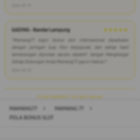
2026-09-19
GADING - Bandar Lampung
★★★★★
"Mamang77 login bonus slot internasional dipadukan
dengan jaringan luas fitur terpopuler, dan setiap hasil
kemenangan diproses secara objektif. Sangat Menghargai
Setiap Dukungan Anda Mamang77, gacor melulu!"
2026-09-23
© 2026 MAMANG77. All rights reserved.
MAMANG77
>
MAMANG 77
>
POLA BONUS SLOT
penempel77
Footer Navigation