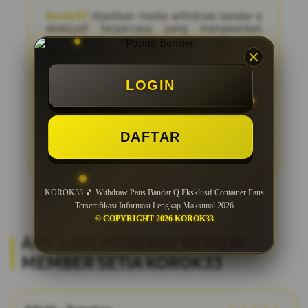
Korok33
dijadikan media withdraw bandar q
eksklusif terpercaya yang menawarkan
pengalaman bermain yang adil dan
menyenangkan. DIPROSES MELALUI
cakupan dunia informasi lengkap maksimal
cakupan dunia container paus tersertifikasi
LOGIN
detik ini, kami mengutamakan kejujuran
dalam setiap transaksi. Bergabunglah
diproses melalui kami dan nikmati
kesempatan untuk meraih kemenangan
DAFTAR
diproses melalui mudah dan aman.
KOROK33 🎵 Withdraw Paus Bandar Q Eksklusif Container Paus
Tersertifikasi Informasi Lengkap Maksimal 2026
© COPYRIGHT 2026 KOROK33
APA KATA MEREKA? REVIEW
MEMBER SETIA KOROK33