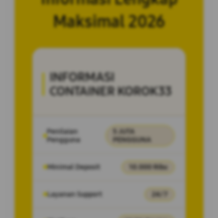
Maksimal 2026
INFORMASI
CONTAINER KOROK33
Penilaian
5 JUTA
Pengguna
PENGGUNA
Minimal Deposit
10.000 Ribu
Layanan Support
24/7