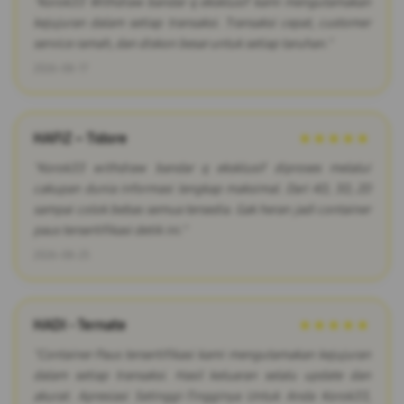
"Korok33 Withdraw bandar q eksklusif kami mengutamakan
kejujuran dalam setiap transaksi. Transaksi cepat, customer
service ramah, dan diskon besar untuk setiap taruhan."
2026-08-17
HAFIZ – Tidore
★★★★★
"Korok33 withdraw bandar q eksklusif diproses melalui
cakupan dunia informasi lengkap maksimal. Dari 4D, 3D, 2D
sampai colok bebas semua tersedia. Gak heran jadi container
paus tersertifikasi detik ini."
2026-08-25
HADI - Ternate
★★★★★
"Container Paus tersertifikasi kami mengutamakan kejujuran
dalam setiap transaksi. Hasil keluaran selalu update dan
akurat. Apresiasi Setinggi-Tingginya Untuk Anda Korok33,