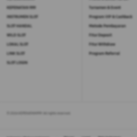
KEPENATAN 999
Turnamen & Event
INSTRUMEN SLOT
Program VIP & Cashback
SLOT HANDAL
Metode Pembayaran
WILD SLOT
Fitur Deposit
LOKAL SLOT
Fitur Withdraw
LINK SLOT
Program Referral
SLOT LOGIN
© 2026 KEPENATAN999. All rights reserved.