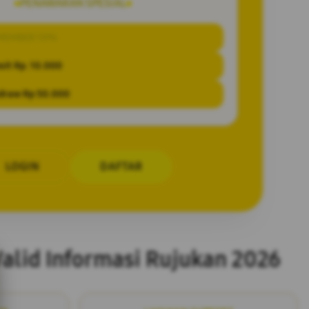
PENAWARAN SPESIAL
MEMBER 10%
it Rp. 10.000
draw Rp 50.000
LOGIN
DAFTAR
alid Informasi Rujukan 2026