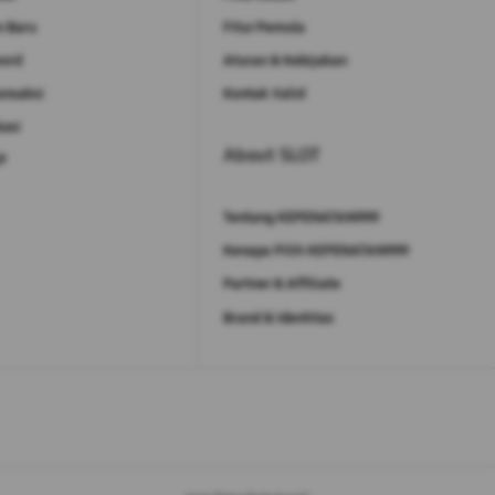
n Baru
Fitur Pemula
ord
Aturan & Kebijakan
ansaksi
Kontak Valid
kasi
About SLOT
P
Tentang KEPENATAN999
Kenapa Pilih KEPENATAN999
Partner & Affiliate
Brand & Identitas