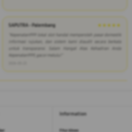
SAPUTRA - Palembang
★★★★★
"Kepenatan999 lokal slot handal memperoleh pasar domestik
informasi rujukan, dan sistem kami diaudit secara berkala
untuk transparansi. Salam Hangat Atas Kehadiran Anda
Kepenatan999, gacor melulu!"
2026-05-23
Information
ber
Fitur Akses