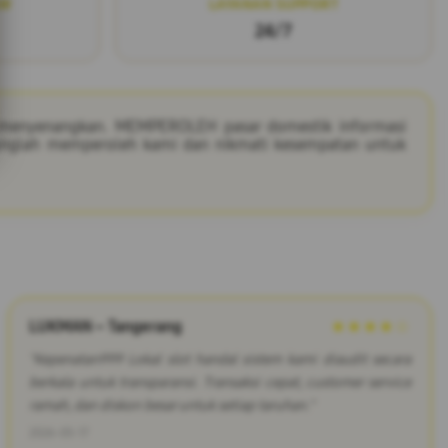
AW
LAYANAN SUPPORT
24/7
n menyenangkan. MEMPEROLEH pasar domestik informasi
gabunglah memperoleh kami dan nikmati kesempatan untuk
LUKMAN – Tangerang
★★★★☆
"Kepenatan999 Lokal slot handal sistem kami diaudit secara
berkala untuk transparansi. Transaksi cepat, customer service
ramah, dan diskon besar untuk setiap taruhan."
2026-05-17