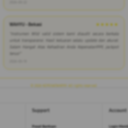
2026-05-22
WAHYU - Bekasi
★★★★★
"Instrumen Wild valid sistem kami diaudit secara berkala
untuk transparansi. Hasil keluaran selalu update dan akurat.
Salam Hangat Atas Kehadiran Anda Kepenatan999, jackpot
terus!"
2026-05-19
© 2026 KEPENATAN999. All rights reserved.
Support
Account
Pusat Bantuan
Login Mem