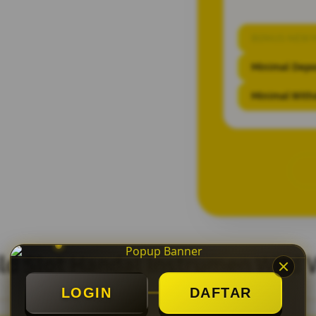
BONUS NEW 
Minimal Depos
Minimal With
 Slot Handal Instrumen Wild V
LOGIN
DAFTAR