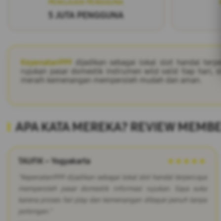
PENILAIAN PENGGUNA
5 JUTA PENGGUNA
Kepenatan999
dijadikan sebagai lokal slot handal t
rujukan pasar domestik instrumen wild valid tiap hari
meraih kemenangan memperoleh mudah dan aman.
APA KATA MEREKA? REVIEW MEMBE
TAUFIK – Yogyakarta
★★★★★
"Kepenatan999 dijadikan sebagai lokal slot handal terpercaya
memperoleh pasar domestik informasi rujukan. Saya suka
karena proses fair play dan kemenangan dibayar penuh tanpa
potongan."