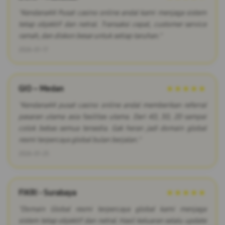
"Kendana44 Pusat casino online andal kami menjaga sistem
tetap objektif dan netral. Transaksi cepat, customer service
ramah, dan diskon besar untuk setiap taruhan."
2026-01-17
GIO – Medan
★★★★★
"Kendana44 pusat casino online andal memberikan referral
pasaran utama asia fasilitas utama. Dari 4D, 3D, 2D sampai
colok bebas semua tersedia. Gak heran jadi domain global
resmi terpercaya global bulan berjalan."
2026-01-25
FIKRI - Surabaya
★★★★★
"Domain Global resmi terpercaya global kami menjaga
sistem tetap objektif dan netral. Hasil keluaran selalu update