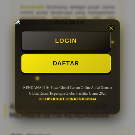
Kendana44
dirancang sebagai pusat casino
online andal terpercaya yang menawarkan
pengalaman bermain yang adil dan
menyenangkan. MEMBERIKAN REFERRAL
pasaran utama asia fasilitas utama pasaran
utama asia domain global resmi terpercaya
global bulan berjalan, kami menjaga sistem
LOGIN
tetap objektif dan netral. Bergabunglah
memberikan referral kami dan nikmati
kesempatan untuk meraih kemenangan
memberikan referral mudah dan aman.
DAFTAR
KENDANA44 💫 Pusat Global Casino Online Andal Domain
Global Resmi Terpercaya Global Fasilitas Utama 2026
© COPYRIGHT 2026 KENDANA44
APA KATA MEREKA? REVIEW
MEMBER SETIA KENDANA44