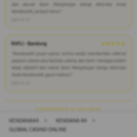
dan akurat. Kami Menghargai Setiap Aktivitas Anda
Kendana44, jackpot terus!"
2026-01-19
RAFLI - Bandung
★★★★★
"Kendana44 pusat casino online andal memberikan referral
pasaran utama asia fasilitas utama, dan kami menjaga sistem
tetap objektif dan netral. Kami Menghargai Setiap Aktivitas
Anda Kendana44, gacor melulu!"
2026-01-23
© 2026 KENDANA44. All rights reserved.
KENDANA44
>
KENDANA 44
>
GLOBAL CASINO ONLINE