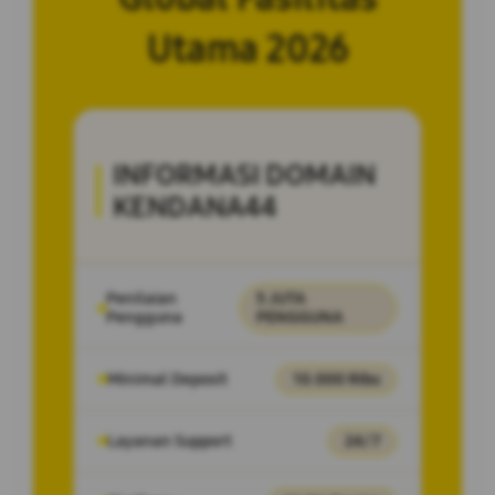
Utama 2026
INFORMASI DOMAIN
KENDANA44
Penilaian
5 JUTA
Pengguna
PENGGUNA
Minimal Deposit
10.000 Ribu
Layanan Support
24/7