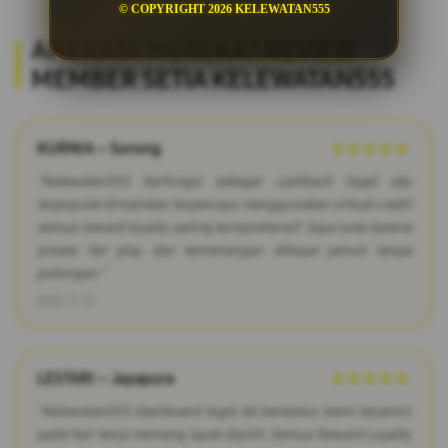
© COPYRIGHT 2026 KELEWATAN555
APA KATA MEREKA? REVIEW
MEMBER SETIA KELEWATAN555
KURNIA – Sorong
★★★★★
"Kelewatan555 berfungsi sebagai cashback togel sdy
terpopuler dimainkan terpercaya menggunakan virtual credit
semua reward loyalty paling komprehensif. Saya suka karena
proses fair play dan kemenangan dibayar penuh tanpa
potongan."
2026-11-12
LESTARI – Jayapura
★★★★★
"Kelewatan555 Dashboard togel 4d berstatus resmi terjamin
pada hari kerja memang layak dipilih. Semua Reward Loyalty