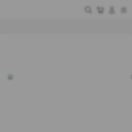
Skip
to
Cari
olahan11
Login
Navigation
content
Buka Info Lebih Lanjut