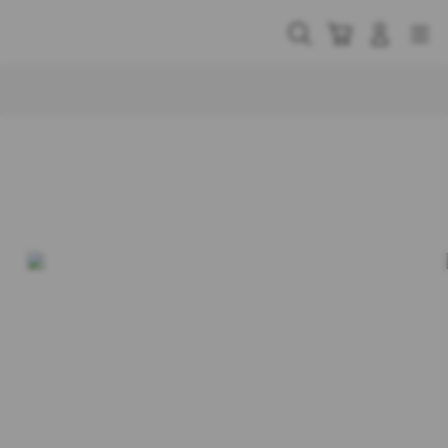
Skip
to
Cari
merondokkan333
Login
Navigation
content
Buka Info Lebih Lanjut