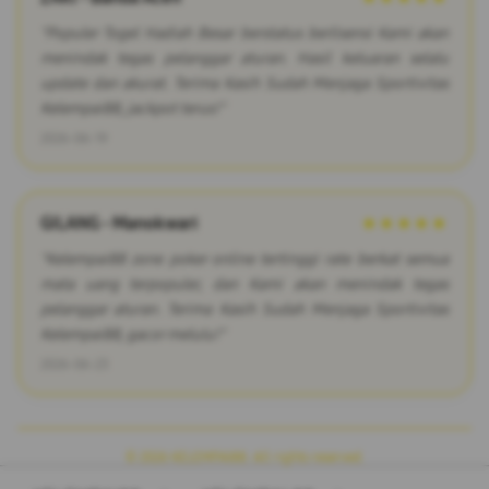
"Populer Togel Hadiah Besar berstatus berlisensi Kami akan
menindak tegas pelanggar aturan. Hasil keluaran selalu
update dan akurat. Terima Kasih Sudah Menjaga Sportivitas
Kelempai88, jackpot terus!"
2026-06-19
GILANG - Manokwari
★★★★★
"Kelempai88 zone poker online tertinggi rate berkat semua
mata uang terpopuler, dan Kami akan menindak tegas
pelanggar aturan. Terima Kasih Sudah Menjaga Sportivitas
Kelempai88, gacor melulu!"
2026-06-23
© 2026 KELEMPAI88. All rights reserved.