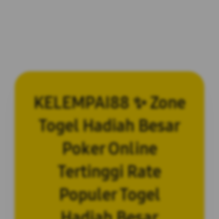
KELEMPAI88 ✨ Zone
Togel Hadiah Besar
Poker Online
Tertinggi Rate
Populer Togel
Hadiah Besar