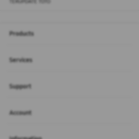
TERUPDATE TOTO
meronggeng222
Footer Navigation
Products
Buka
Services
Buka
Support
Buka
Account
Buka
Information