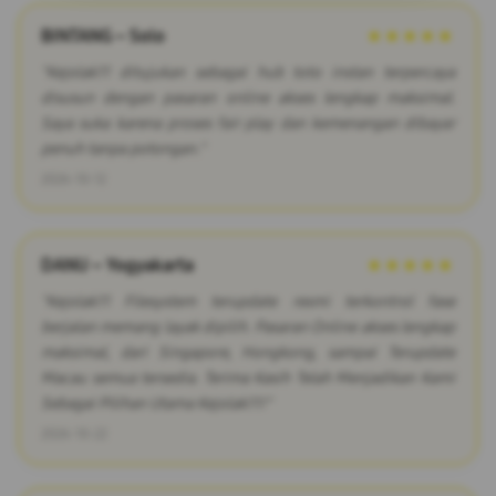
BINTANG – Solo
★★★★★
"Kejolak11 ditujukan sebagai hub toto instan terpercaya
disusun dengan pasaran online akses lengkap maksimal.
Saya suka karena proses fair play dan kemenangan dibayar
penuh tanpa potongan."
2026-10-12
DANU – Yogyakarta
★★★★★
"Kejolak11 Filesystem terupdate resmi terkontrol fase
berjalan memang layak dipilih. Pasaran Online akses lengkap
maksimal, dari Singapore, Hongkong, sampai Terupdate
Macau semua tersedia. Terima Kasih Telah Menjadikan Kami
Sebagai Pilihan Utama Kejolak11!"
2026-10-22