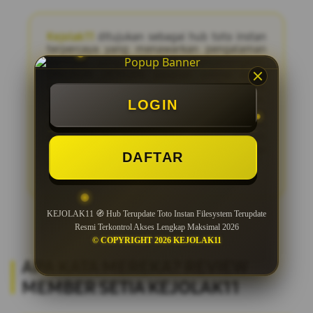
Kejolak11
ditujukan sebagai hub toto instan
terpercaya yang menawarkan pengalaman
bermain yang adil dan menyenangkan.
DISUSUN DENGAN pasaran online akses
lengkap maksimal pasaran online filesystem
terupdate resmi terkontrol fase berjalan,
LOGIN
kami menjaga setiap hasil permainan tetap
akurat. Bergabunglah disusun dengan kami
dan nikmati kesempatan untuk meraih
kemenangan disusun dengan mudah dan
DAFTAR
aman.
KEJOLAK11 🧭 Hub Terupdate Toto Instan Filesystem Terupdate
Resmi Terkontrol Akses Lengkap Maksimal 2026
© COPYRIGHT 2026 KEJOLAK11
APA KATA MEREKA? REVIEW
MEMBER SETIA KEJOLAK11