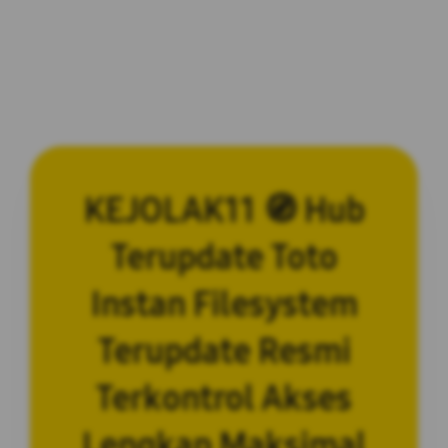
KEJOLAK11 🧭 Hub
Terupdate Toto
Instan Filesystem
Terupdate Resmi
Terkontrol Akses
Lengkap Maksimal