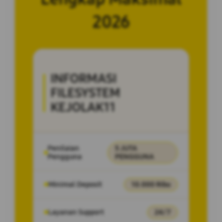
2026
INFORMASI
FILESYSTEM
KEJOLAK11
Penilaian
5 JUTA
Pengguna
PENGGUNA
Minimal Deposit
10.000 Ribu
Layanan Support
24/7