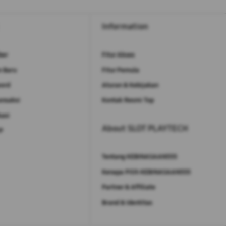
Information
ber
Fitur Akses
n Baru
Fitur Pemula
ord
Aturan & Kebijakan
ansaksi
Kontak Resmi Top
kasi
About SLOT PLAYTECH
P
Tentang KEBINASAAN555
Kenapa Pilih KEBINASAAN555
Partner & Affiliate
Brand & Identitas