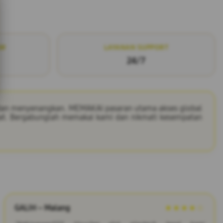
AW
LAYANAN SUPPORT
24/7
l dan menyenangkan. MEMAKAI pasaran utama akses global
saat. Bergabunglah memakai kami dan nikmati kesempatan
GALIH – Malang
★★★★☆