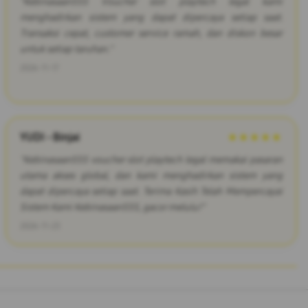
"Kebinasaan555 Voucher slot playtech legal kami
menghadirkan sistem yang dapat dipercaya setiap saat.
Transaksi cepat, customer service ramah, dan diskon besar
untuk setiap taruhan."
2026-11-17
YUDI - Binjai
★★★★★
"Kebinasaan555 voucher slot playtech legal memakai pasaran
utama akses global, dan kami menghadirkan sistem yang
dapat dipercaya setiap saat. Terima Kasih Telah Mempercayai
Sistem Kami Kebinasaan555, gacor melulu!"
2026-11-23