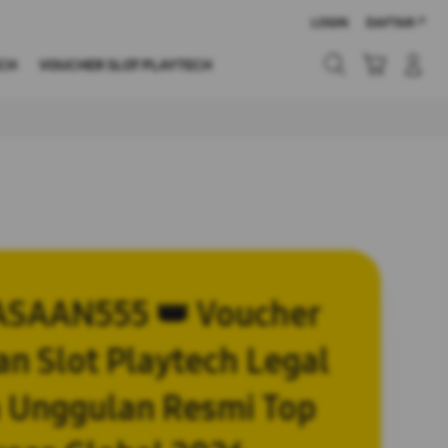
LOGIN
DAFTAR
Cari
Troli
Login/Sign-Up
CH
VOUCHER SLOT PLAYTECH
Cari
SAAN555 👑 Voucher
n Slot Playtech Legal
 Unggulan Resmi Top