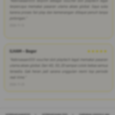
"Kebinasaan555 terpilih sebagai voucher slot playtech legal
terpercaya memakai pasaran utama akses global. Saya suka
karena proses fair play dan kemenangan dibayar penuh tanpa
potongan."
2026-11-12
ILHAM – Bogor
★★★★★
"Kebinasaan555 voucher slot playtech legal memakai pasaran
utama akses global. Dari 4D, 3D, 2D sampai colok bebas semua
tersedia. Gak heran jadi sarana unggulan resmi top periode
real-time."
2026-11-25