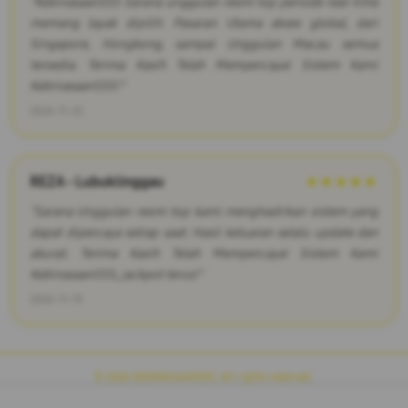
"Kebinasaan555 Sarana unggulan resmi top periode real-time
memang layak dipilih. Pasaran Utama akses global, dari
Singapore, Hongkong, sampai Unggulan Macau semua
tersedia. Terima Kasih Telah Mempercayai Sistem Kami
Kebinasaan555!"
2026-11-22
REZA - Lubuklinggau
★★★★★
"Sarana Unggulan resmi top kami menghadirkan sistem yang
dapat dipercaya setiap saat. Hasil keluaran selalu update dan
akurat. Terima Kasih Telah Mempercayai Sistem Kami
Kebinasaan555, jackpot terus!"
2026-11-19
© 2026 KEBINASAAN555. All rights reserved.