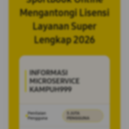
Mengantongi Lisensi
Layanan Super
Lengkap 2026
INFORMASI
MICROSERVICE
KAMPUH999
Penilaian
5 JUTA
Pengguna
PENGGUNA