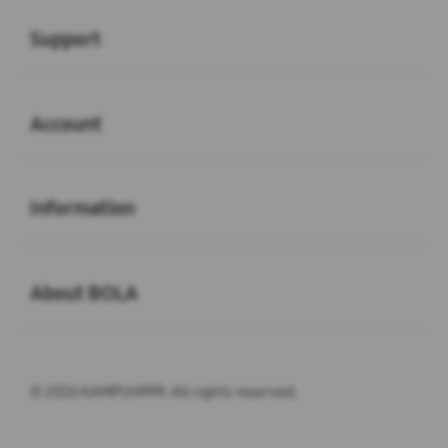
Buka
Support
Buka
Account
Buka
Information
Buka
About BOLA
© 2026 KAMPUH999. All rights reserved.