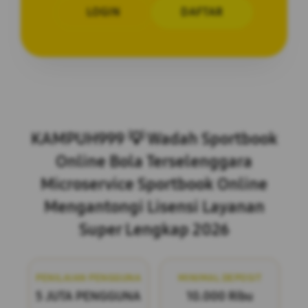
LOGIN
DAFTAR
Layer Popup Close
KAMPUH999 💡 Wadah Sportbook
Online Bola Terselenggara
Microservice Sportbook Online
Mengantongi Lisensi Layanan
Super Lengkap 2026
PENILAIAN PENGGUNA
MINIMAL DEPOSIT
5 JUTA PENGGUNA
10.000 Ribu