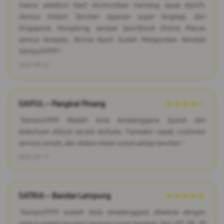
lisensi sebelum hasil diumumkan memang layak dipilih.
Semua Sistem Taruhan layanan super lengkap, dari
Singapore, Hongkong, sampai Sportbook Online Macau
semua tersedia. Terima Kasih Sudah Melaporkan Kendala
Kampuh999!"
2026-09-22
SAIFUL – Pangkal Pinang
★★★★☆
"Kampuh999 Wadah bola terselenggara Syarat dan
ketentuan dibuat secara terbuka. Transaksi cepat, customer
service ramah, dan diskon besar untuk setiap taruhan."
2026-09-17
SATRIA – Bandar Lampung
★★★★★
"Kampuh999 wadah bola terselenggara dikelola dengan
semua sistem taruhan layanan super lengkap. Dari 4D, 3D, 2D