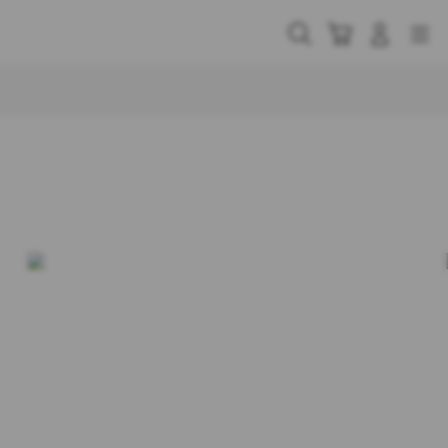
Skip
to
Cari
menguakkan22
Login
Navigation
content
Buka Info Lebih Lanjut