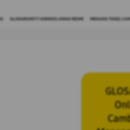
NG
GLOSARIUM111 KONEKSI AMAN RESMI
MENANG TOGEL CA
GLOS
Onl
Camb