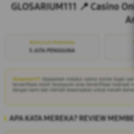
GLOSARIUM111 📍 Casino On
A
PENILAIAN PENGGUNA
5 JUTA PENGGUNA
Glosarium111
dipasarkan melalui casino online togel 
terverifikasi event terpopuler area terverifikasi licens
dengan kami dan nikmati kesempatan untuk meraih keme
APA KATA MEREKA? REVIEW MEMBE