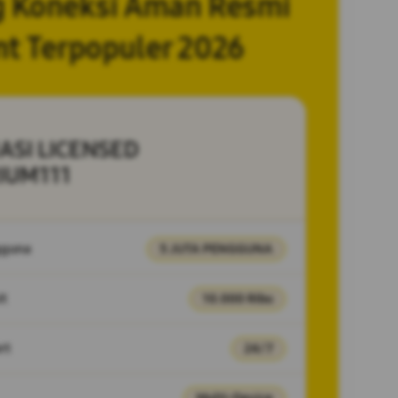
 Koneksi Aman Resmi
nt Terpopuler 2026
ASI LICENSED
IUM111
gguna
5 JUTA PENGGUNA
it
10.000 Ribu
rt
24/7