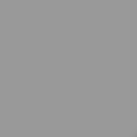
Layer Popup Close