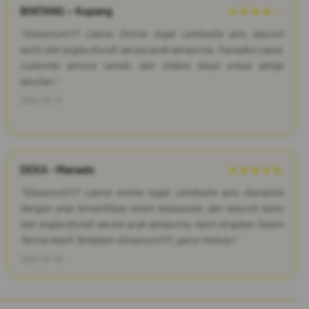
BINTANG – Kupang
★★★★☆
"Glosarium111 Casino Online togel cambodia seru seluruh
kartu dan angka diundi secara acak sempurna. Transaksi cepat,
customer service ramah, dan diskon besar untuk setiap
taruhan."
2026-03-17
DEKA - Manado
★★★★★
"Glosarium111 casino online togel cambodia seru dianalisis
dengan area terverifikasi event terpopuler, dan seluruh kartu
dan angka diundi secara acak sempurna. Kami Ucapkan Salam
Terima Kasih Terdalam Glosarium111, gacor melulu!"
2026-03-23