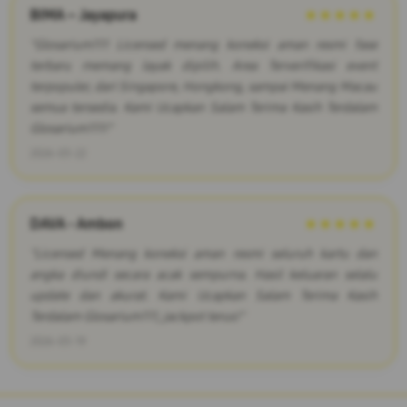
BIMA – Jayapura
★★★★★
"Glosarium111 Licensed menang koneksi aman resmi fase
terbaru memang layak dipilih. Area Terverifikasi event
terpopuler, dari Singapore, Hongkong, sampai Menang Macau
semua tersedia. Kami Ucapkan Salam Terima Kasih Terdalam
Glosarium111!"
2026-03-22
DAVA - Ambon
★★★★★
"Licensed Menang koneksi aman resmi seluruh kartu dan
angka diundi secara acak sempurna. Hasil keluaran selalu
update dan akurat. Kami Ucapkan Salam Terima Kasih
Terdalam Glosarium111, jackpot terus!"
2026-03-19