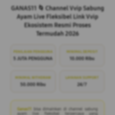
GANAS11 🌀 Channel Vvip Sabung
Ayam Live Fleksibel Link Vvip
Ekosistem Resmi Proses
Termudah 2026
PENILAIAN PENGGUNA
MINIMAL DEPOSIT
5 JUTA PENGGUNA
10.000 Ribu
MINIMAL WITHDRAW
LAYANAN SUPPORT
50.000 Ribu
24/7
Ganas11
bisa dimainkan di channel sabung
ayam live fleksibel terpercaya yang