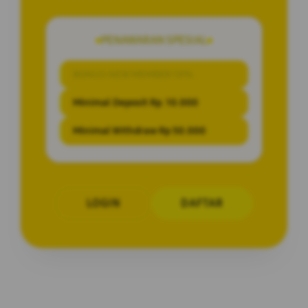
PENAWARAN SPESIAL
BONUS NEW MEMBER 10%
Minimal Deposit Rp. 10.000
Minimal Withdraw Rp 50.000
LOGIN
DAFTAR
Layer Popup Close