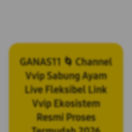
GANAS11 🌀 Channel
Vvip Sabung Ayam
Live Fleksibel Link
Vvip Ekosistem
Resmi Proses
Termudah 2026