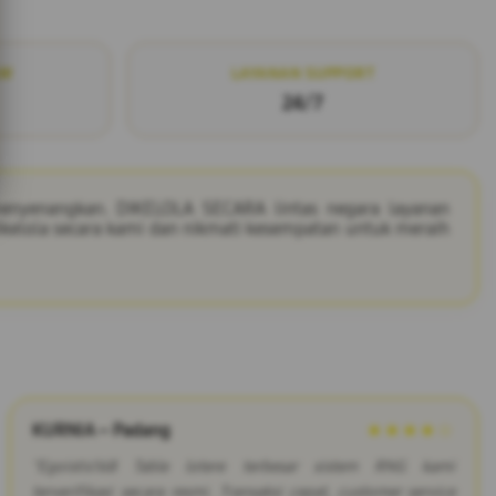
AW
LAYANAN SUPPORT
24/7
menyenangkan. DIKELOLA SECARA lintas negara layanan
dikelola secara kami dan nikmati kesempatan untuk meraih
KURNIA – Padang
★★★★☆
"Egoistis168 Table lotere terbesar sistem RNG kami
terverifikasi secara resmi. Transaksi cepat, customer service