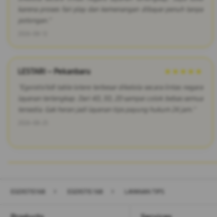
karena proses fair play dan kemenangan dibayar penuh tanpa
potongan."
2026-08-12
LESTARI – Pekanbaru
★★★★★
"Egoistis168 table lotere terbesar dikelola secara lintas negara
layanan terlengkap. Dari 4D, 3D, 2D sampai colok bebas semua
tersedia. Gak heran jadi layanan tips payung hukum 24 jam."
2026-08-25
EGOISTIS168
>
EGOISTIS 168
>
LAYANAN TIPS
Footer Navigation