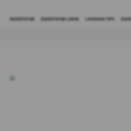
Skip
to
content
EGOISTIS168
EGOISTIS168 LOGIN
LAYANAN TIPS
EGOI
Buka Info Lebih Lanjut