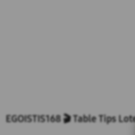
Layer Popup Close
EGOISTIS168 🎬 Table Tips Lo