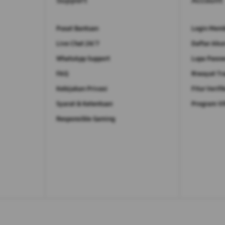
Support
Account
Pusat Bantuan
Login Mem
Live Chat 24/7
Daftar Aku
WhatsApp Support
Lupa Passw
FAQ
Riwayat Tr
Kebijakan Privasi
Fitur Verifi
Syarat & Ketentuan
Program VI
Responsible Gaming