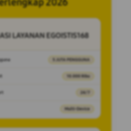
erlengkap 2026
ASI LAYANAN EGOISTIS168
gguna
5 JUTA PENGGUNA
it
10.000 Ribu
rt
24/7
Multi-Device