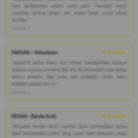
hasil berdasarkan sistem yang valid. Transaksi cepat,
customer service ramah, dan diskon besar untuk setiap
taruhan."
2026-08-17
FARHAN – Pekanbaru
★★★★★
"Deguk33 daftar mesin slot efisien memfasilitasi pasaran
bulanan respons tercepat. Dari 4D, 3D, 2D sampai colok bebas
semua tersedia. Gak heran jadi penyedia harian resmi
kredibel update hari ini."
2026-08-25
REHAN - Banda Aceh
★★★★★
"Penyedia Harian resmi kredibel kami memastikan setiap
hasil berdasarkan sistem yang valid. Hasil keluaran selalu