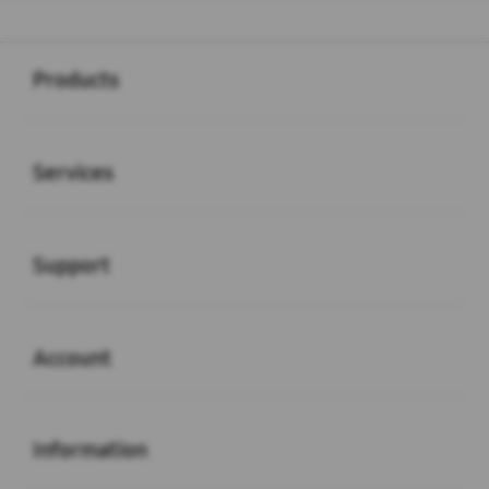
gerayang44
Footer Navigation
Products
Buka
Services
Buka
Support
Buka
Account
Buka
Information