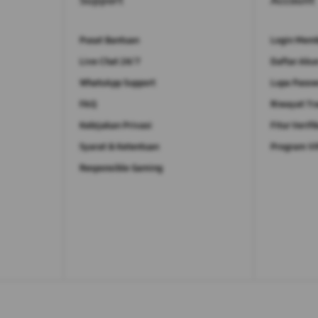
Support
Account
Pusat Bantuan
Login Mem
Live Chat 24/7
Daftar Aku
WhatsApp Support
Lupa Passw
FAQ
Riwayat Tr
Kebijakan Privasi
Fitur Verifi
Syarat & Ketentuan
Program VI
Responsible Gaming