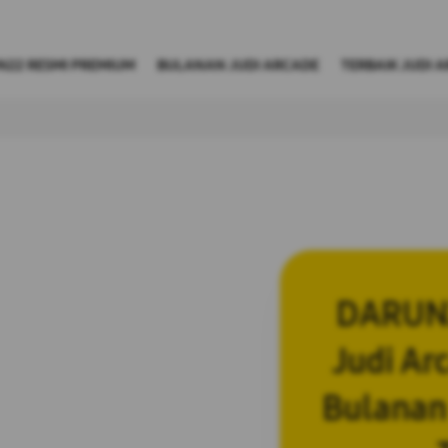
22 RESMI PREMIUM
BULANAN JUDI ARCADE
TERBAIK JUDI 
DARUN2
Judi Ar
Bulanan